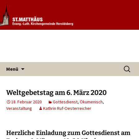
Informationen rund um unsere
Evang. Kirchengemeinde St.
Kirchengemeinde
Matthäus Heroldsberg
Zum
Suchen
Menü
Inhalt
nach:
springen
Weltgebetstag am 6. März 2020
18. Februar 2020
Gottesdienst
,
Ökumenisch
,
Veranstaltung
Kathrin Ruf-Oesterreicher
Herzliche Einladung zum Gottesdienst am