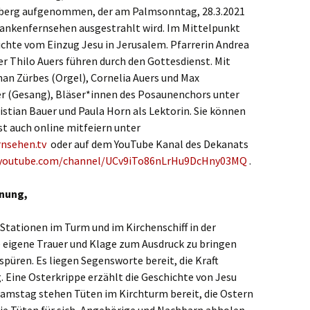
ste und
Senioren
Seniorennachmit
erg aufgenommen, der am Palmsonntag, 28.3.2021
ungen
Dokumente
Konfirmanden
rankenfernsehen ausgestrahlt wird. Im Mittelpunkt
Freundeskreis Saransk
Hausfrauengymna
ichte vom Einzug Jesu in Jerusalem. Pfarrerin Andrea
Umwelttips
er Thilo Auers führen durch den Gottesdienst. Mit
rief
han Zürbes (Orgel), Cornelia Auers und Max
r (Gesang), Bläser*innen des Posaunenchors unter
istian Bauer und Paula Horn als Lektorin. Sie können
t auch online mitfeiern unter
nsehen.tv
oder auf dem YouTube Kanal des Dekanats
youtube.com/channel/UCv9iTo86nLrHu9DcHny03MQ
.
fnung,
 Stationen im Turm und im Kirchenschiff in der
 eigene Trauer und Klage zum Ausdruck zu bringen
püren. Es liegen Segensworte bereit, die Kraft
. Eine Osterkrippe erzählt die Geschichte von Jesu
samstag stehen Tüten im Kirchturm bereit, die Ostern