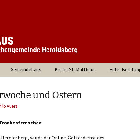
 Kirchengemeinde
rchengemeinde S
rg
Gemeindehaus
Kirche St. Matthäus
Hilfe, Beratun
und
360° Panorama des
Besuche durc
stand
Innenraums
Pfarrer, die Pf
rwoche und Ostern
rtnerInnen
Links
hilo Auers
d Kreise
Kinder und Jugendliche
Evangelische Jug
Heroldsberg
 Frankenfernsehen
am
Kirchenmusik
Umweltleitlinien für St.
Posaunenchor
Matthäus Heroldsberg
Kirche Kunterbun
, Heroldsberg, wurde der Online-Gottesdienst des