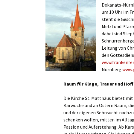
Gottesdien
Dekanats-Nürnb
Veranstalt
um 10 Uhr im F
steht die Gesch
einBlick –
Melzl und Pfarr
Gemeindeb
dabei sind Step
Schnurrenberge
Leitung von Chr
den Gottesdiens
www.frankenfer
Nürnberg
www.
Raum für Klage, Trauer und Hof
Die Kirche St. Matthäus bietet mit
Karwoche und an Ostern Raum, die
und der eigenen Sehnsucht nachzus
schenken wollen, mitten im Alltag
Passion und Auferstehung. Ab Kar