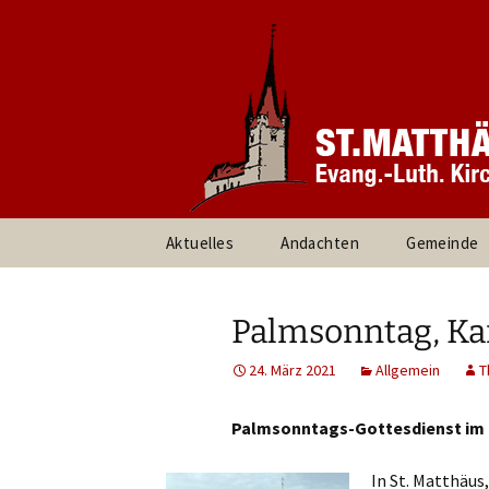
Informationen rund um unsere
Evang. Ki
Heroldsbe
Zum
Aktuelles
Andachten
Gemeinde
Inhalt
springen
Pfarrteam 
Kirchenvor
Palmsonntag, Ka
Ansprechpa
24. März 2021
Allgemein
T
Gruppen un
Palmsonntags-Gottesdienst im
Umweltte
In St. Matthäus