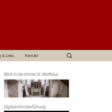
t. Matthäus
Suchen
g & Links
Kontakt
nach:
h den
Impressum
arrerin
Blick in die Kirche St. Matthäus
Datenschutzerklärung
end
Digitale Kirchenführung
t