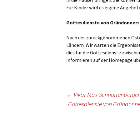
in die Häuser bringen. Sie können 
Für Kinder wird es eigene Angebot
Gottesdienste von Gründonners
Nach der zurückgenommenen Oster
Ländern. Wir warten die Ergebniss
dies für die Gottesdienste zwisc
informieren auf der Homepage übe
Beitragsnavigation
←
Vikar Max Schnurrenberger 
Gottesdienste von Gründonner