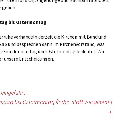
die Tüten für sich, Angehörige und Nachbarn abholen.
e geben.
tag bis Ostermontag
ruhe verhandeln derzeit die Kirchen mit Bund und
e ab und besprechen dann im Kirchenvorstand, was
hen Gründonnerstag und Ostermontag bedeutet. Wir
r unsere Entscheidungen.
eingeführt
stag bis Ostermontag finden statt wie geplant
→