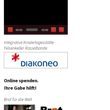
Video-
tag
Player
stik
00:00
43:00
Integrative Kindertagesstätte
Felsenkeller Rasselbande
Online spenden.
Ihre Gabe hilft!
Brot für die Welt