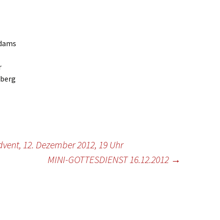
ste und
Senioren
Seniorennachmit
ungen
Dokumente
Konfirmanden
Freundeskreis Saransk
Hausfrauengymna
Umwelttips
Adams
rief
r
sberg
ent, 12. Dezember 2012, 19 Uhr
MINI-GOTTESDIENST 16.12.2012
→