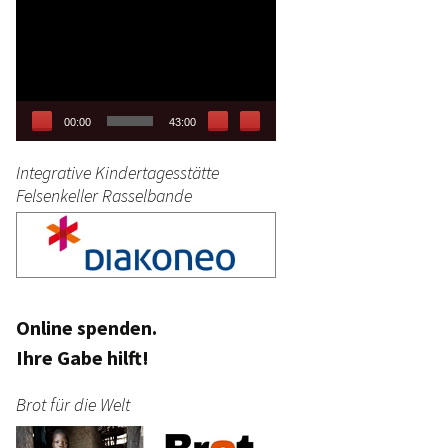
Video-
tag
Player
stik
00:00
43:00
Integrative Kindertagesstätte
Felsenkeller Rasselbande
Online spenden.
Ihre Gabe hilft!
Brot für die Welt