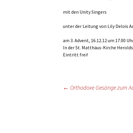
Gottesdien
Veranstalt
mit den Unity Singers
einBlick –
unter der Leitung von Lily Delois 
Gemeindeb
am 3. Advent, 16.12.12 um 17.00 Uh
In der St. Matthäus-Kirche Herold
Eintritt frei!
Beitragsnavigation
←
Orthodoxe Gesänge zum Adv