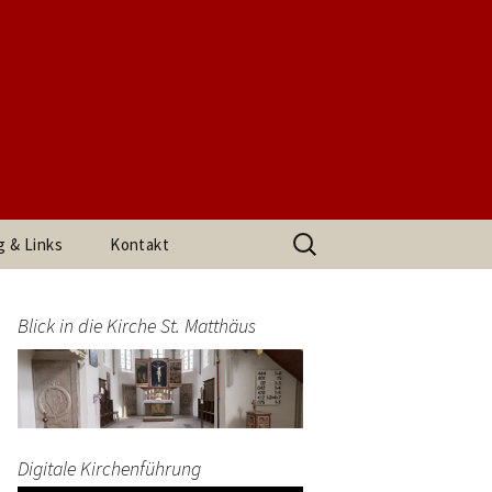
t. Matthäus
Suchen
g & Links
Kontakt
nach:
h den
Impressum
arrerin
Blick in die Kirche St. Matthäus
Datenschutzerklärung
end
Digitale Kirchenführung
t