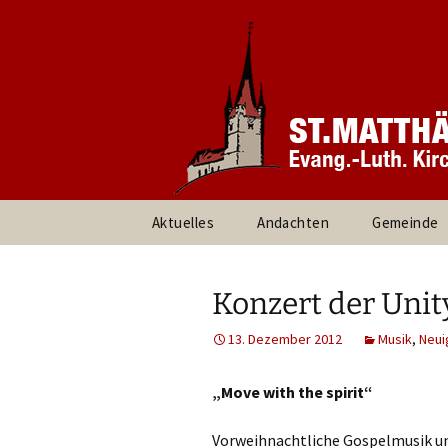
Informationen rund um unsere
Evang. Ki
Heroldsbe
Zum
Aktuelles
Andachten
Gemeinde
Inhalt
springen
Pfarrteam 
Kirchenvor
Konzert der Unity
Ansprechpa
13. Dezember 2012
Musik
,
Neui
Gruppen un
„Move with the spirit“
Umweltte
Vorweihnachtliche Gospelmusik u