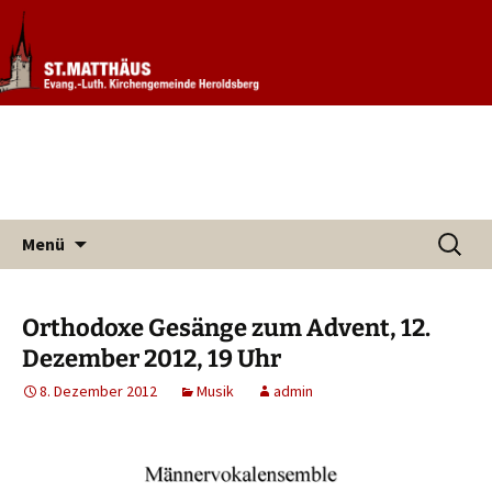
Informationen rund um unsere
Evang. Kirchengemeinde St.
Kirchengemeinde
Matthäus Heroldsberg
Zum
Suchen
Menü
Inhalt
nach:
springen
Orthodoxe Gesänge zum Advent, 12.
Dezember 2012, 19 Uhr
8. Dezember 2012
Musik
admin