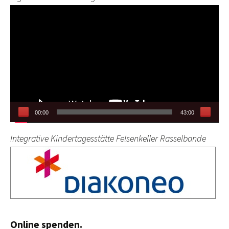
Video-
Player
00:00
43:00
Integrative Kindertagesstätte Felsenkeller Rasselbande
Online spenden.