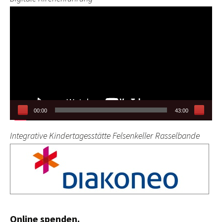
Video-
Player
00:00
43:00
Integrative Kindertagesstätte Felsenkeller Rasselbande
Online spenden.