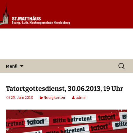
Informationen rund um unsere
Evang. Kirchengemeinde St.
Kirchengemeinde
Matthäus Heroldsberg
Zum
Suchen
Menü
Inhalt
nach:
springen
Tatortgottesdienst, 30.06.2013, 19 Uhr
25. Juni 2013
Neuigkeiten
admin