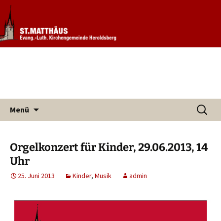
Informationen rund um unsere
Evang. Kirchengemeinde St.
Kirchengemeinde
Matthäus Heroldsberg
Zum
Suchen
Menü
Inhalt
nach:
springen
Orgelkonzert für Kinder, 29.06.2013, 14
Uhr
25. Juni 2013
Kinder
,
Musik
admin