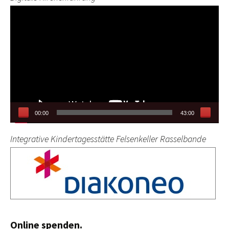
Video-
Player
00:00
43:00
Integrative Kindertagesstätte Felsenkeller Rasselbande
Online spenden.