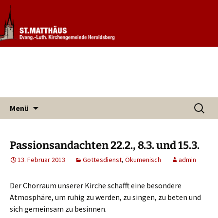
Informationen rund um unsere
Evang. Kirchengemeinde St.
Kirchengemeinde
Matthäus Heroldsberg
Zum
Suchen
Menü
Inhalt
nach:
springen
Passionsandachten 22.2., 8.3. und 15.3.
13. Februar 2013
Gottesdienst
,
Ökumenisch
admin
Der Chorraum unserer Kirche schafft eine besondere
Atmosphäre, um ruhig zu werden, zu singen, zu beten und
sich gemeinsam zu besinnen.