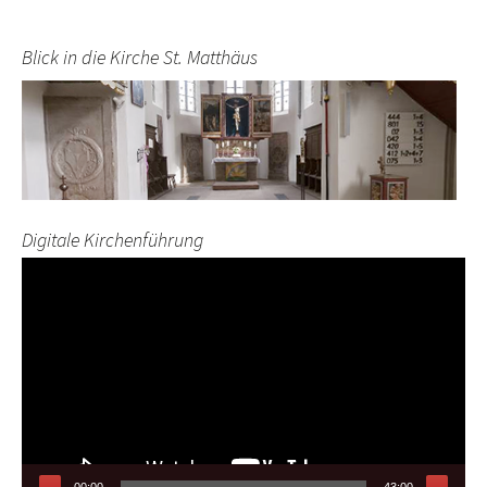
Blick in die Kirche St. Matthäus
Digitale Kirchenführung
Video-
Player
00:00
43:00