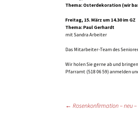
Gottesdien
Thema: Osterdekoration (wir ba
Veranstalt
Freitag, 15. März um 14.30 im GZ
einBlick –
Thema: Paul Gerhardt
Gemeindeb
mit Sandra Arbeiter
Das Mitarbeiter-Team des Seniorenk
Wir holen Sie gerne ab und bringen
Pfarramt (518 06 59) anmelden und
Beitragsnavigation
←
Rosenkonfirmation – neu – 