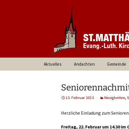
Informationen rund um unsere
Evang. Ki
Heroldsbe
Zum
Aktuelles
Andachten
Gemeinde
Inhalt
springen
Pfarrteam 
Kirchenvor
Seniorennachmitt
Ansprechpa
13. Februar 2013
Neuigkeiten
,
S
Gruppen un
Herzliche Einladung zum Seniore
Umweltte
Freitag, 22. Februar um 14.30 im 