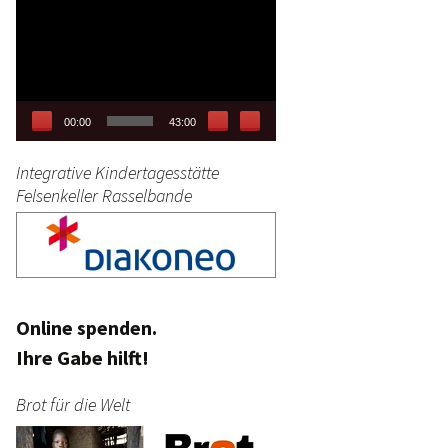
Video-
tag
Player
stik
00:00
43:00
Integrative Kindertagesstätte
Felsenkeller Rasselbande
Online spenden.
Ihre Gabe hilft!
Brot für die Welt