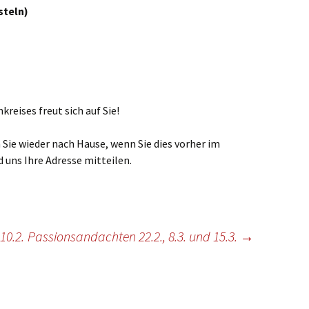
ste und
Senioren
Seniorennachmit
steln)
ungen
Dokumente
Konfirmanden
Freundeskreis Saransk
Hausfrauengymna
Umwelttips
rief
reises freut sich auf Sie!
 Sie wieder nach Hause, wenn Sie dies vorher im
 uns Ihre Adresse mitteilen.
10.2.
Passionsandachten 22.2., 8.3. und 15.3.
→