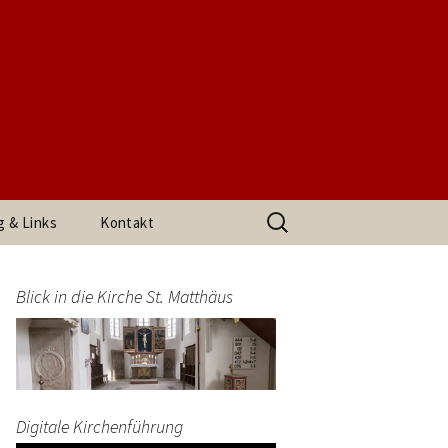
t. Matthäus
Suchen
g & Links
Kontakt
nach:
h den
Impressum
arrerin
Blick in die Kirche St. Matthäus
Datenschutzerklärung
end
Digitale Kirchenführung
t