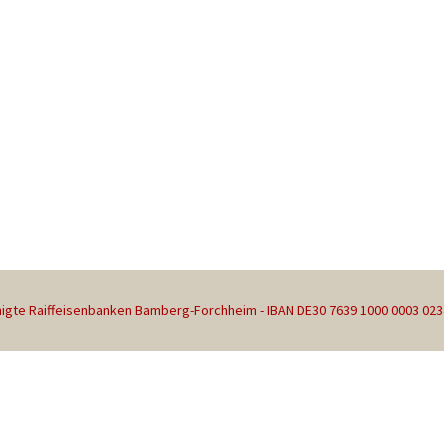
gte Raiffeisenbanken Bamberg-Forchheim - IBAN DE30 7639 1000 0003 023