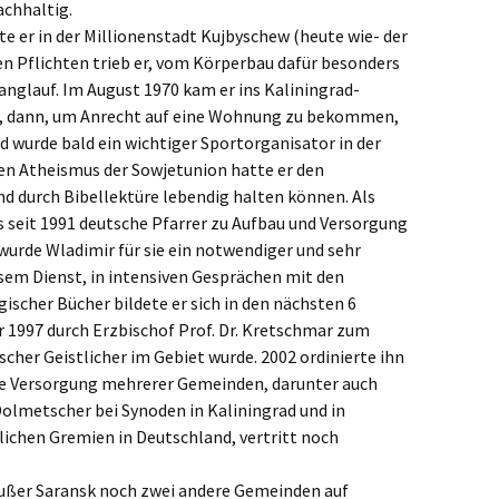
achhaltig.
e er in der Millionenstadt Kujbyschew (heute wie- der
n Pflichten trieb er, vom Körperbau dafür besonders
anglauf. Im August 1970 kam er ins Kaliningrad-
rer, dann, um Anrecht auf eine Wohnung zu bekommen,
d wurde bald ein wichtiger Sportorganisator in der
en Atheismus der Sowjetunion hatte er den
und durch Bibellektüre lebendig halten können. Als
s seit 1991 deutsche Pfarrer zu Aufbau und Versorgung
urde Wladimir für sie ein notwendiger und sehr
esem Dienst, in intensiven Gesprächen mit den
ischer Bücher bildete er sich in den nächsten 6
r 1997 durch Erzbischof Prof. Dr. Kretschmar zum
scher Geistlicher im Gebiet wurde. 2002 ordinierte ihn
die Versorgung mehrerer Gemeinden, darunter auch
olmetscher bei Synoden in Kaliningrad und in
lichen Gremien in Deutschland, vertritt noch
außer Saransk noch zwei andere Gemeinden auf