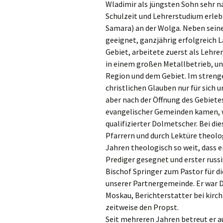
Wladimir als jüngsten Sohn sehr n
Schulzeit und Lehrerstudium erlebt
Samara) an der Wolga. Neben seine
geeignet, ganzjährig erfolgreich L
Gebiet, arbeitete zuerst als Leh
in einem großen Metallbetrieb, un
Region und dem Gebiet. Im streng
christlichen Glauben nur für sich 
aber nach der Öffnung des Gebiete
evangelischer Gemeinden kamen, w
qualifizierter Dolmetscher. Bei di
Pfarrern und durch Lektüre theolog
Jahren theologisch so weit, dass e
Prediger gesegnet und erster russi
Bischof Springer zum Pastor für 
unserer Partnergemeinde. Er war D
Moskau, Berichterstatter bei kirch
zeitweise den Propst.
Seit mehreren Jahren betreut er 