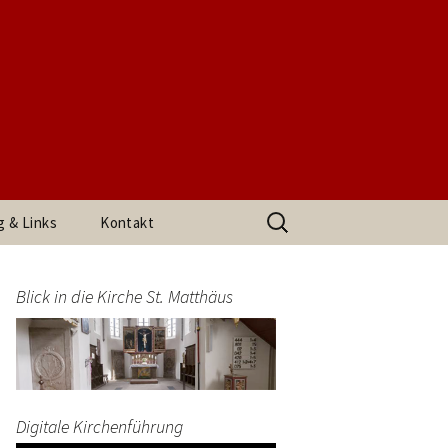
t. Matthäus
Suchen
g & Links
Kontakt
nach:
h den
Impressum
arrerin
Blick in die Kirche St. Matthäus
Datenschutzerklärung
end
Digitale Kirchenführung
t