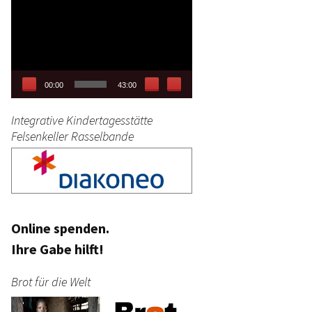
Video-
tag
Player
stik
00:00
43:00
Integrative Kindertagesstätte
Felsenkeller Rasselbande
Online spenden.
Ihre Gabe hilft!
Brot für die Welt