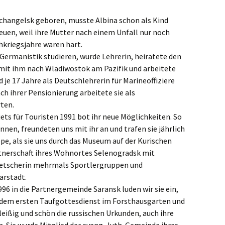
ste und
Senioren
Seniorennachmit
ungen
Dokumente
Konfirmanden
changelsk geboren, musste Albina schon als Kind
Freundeskreis Saransk
Hausfrauengymna
uen, weil ihre Mutter nach einem Unfall nur noch
Umwelttips
hkriegsjahre waren hart.
rief
u Germanistik studieren, wurde Lehrerin, heiratete den
g mit ihm nach Wladiwostok am Pazifik und arbeitete
d je 17 Jahre als Deutschlehrerin für Marineoffiziere
h ihrer Pensionierung arbeitete sie als
rten.
ets für Touristen 1991 bot ihr neue Möglichkeiten. So
ennen, freundeten uns mit ihr an und trafen sie jährlich
pe, als sie uns durch das Museum auf der Kurischen
rtnerschaft ihres Wohnortes Selenogradsk mit
metscherin mehrmals Sportlergruppen und
rstadt.
96 in die Partnergemeinde Saransk luden wir sie ein,
r dem ersten Taufgottesdienst im Forsthausgarten und
fleißig und schön die russischen Urkunden, auch ihre