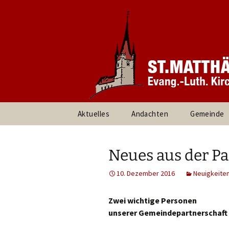
Informationen rund um unsere
Evang. Ki
Heroldsbe
Zum
Aktuelles
Andachten
Gemeinde
Inhalt
springen
Pfarrteam 
Kirchenvor
Neues aus der P
Ansprechpa
10. Dezember 2016
Neuigkeite
Gruppen un
Zwei wichtige Personen
unserer Gemeindepartnerschaft
Umweltte