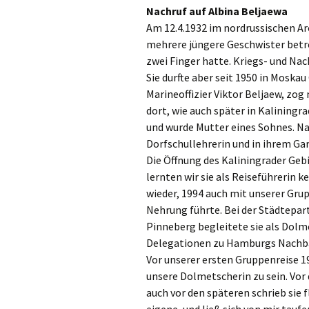
Gottesdien
Nachruf auf Albina Beljaewa
Veranstalt
Am 12.4.1932 im nordrussischen Ar
mehrere jüngere Geschwister betre
einBlick –
zwei Finger hatte. Kriegs- und Nac
Gemeindeb
Sie durfte aber seit 1950 in Moska
Marineoffizier Viktor Beljaew, zo
dort, wie auch später in Kaliningra
und wurde Mutter eines Sohnes. Nac
Dorfschullehrerin und in ihrem Ga
Die Öffnung des Kaliningrader Gebi
lernten wir sie als Reiseführerin k
wieder, 1994 auch mit unserer Grup
Nehrung führte. Bei der Städtepa
Pinneberg begleitete sie als Dol
Delegationen zu Hamburgs Nachba
Vor unserer ersten Gruppenreise 19
unsere Dolmetscherin zu sein. Vo
auch vor den späteren schrieb sie 