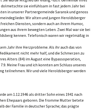
n. Sie wurde Mitglied der evang.-luth. Gemeinde ihres
dolmetschte sie einfühlsam in fast jedem Jahr bei
ten in unserer Partnergemeinde Saransk und genoss
emeindeglieder. Wir alten und jungen Heroldsberger
ilfreichen Diensten, sondern auch an ihrem Humor,
ungen aus ihrem bewegten Leben. Zwei Mal war sie bei
oldsberg kennen. Telefonisch waren wir regelmäßig in
sem Jahr ihre Herzprobleme. Als ihr auch das von
edikament nicht mehr half, und die Schmerzen zu
hres Alters (84) im August eine Bypassoperation,
7.9. Meine Frau und ich konnten am Schluss unseres
ng teilnehmen. Wir und viele Heroldsberger werden
de am 1.12.1946 als dritter Sohn eines 1941 nach
chen Ehepaars geboren. Die fromme Mutter betete
lb der Familie in deutscher Sprache; das prägte