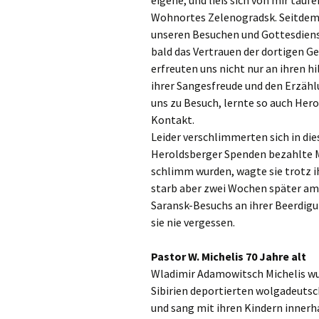
eigene, und ließ sich von mir taufe
Wohnortes Zelenogradsk. Seitdem 
unseren Besuchen und Gottesdiens
bald das Vertrauen der dortigen G
erfreuten uns nicht nur an ihren h
ihrer Sangesfreude und den Erzähl
uns zu Besuch, lernte so auch Her
Kontakt.
Leider verschlimmerten sich in die
Heroldsberger Spenden bezahlte M
schlimm wurden, wagte sie trotz i
starb aber zwei Wochen später am 
Saransk-Besuchs an ihrer Beerdigu
sie nie vergessen.
Pastor W. Michelis 70 Jahre alt
Wladimir Adamowitsch Michelis wur
Sibirien deportierten wolgadeuts
und sang mit ihren Kindern innerha