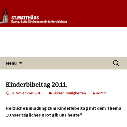
Informationen rund um unsere
Evang. Kirchengemeinde St.
Kirchengemeinde
Matthäus Heroldsberg
Zum
Suchen
Menü
Inhalt
nach:
springen
Kinderbibeltag 20.11.
14. November 2013
Kinder
,
Neuigkeiten
admin
Herzliche Einladung zum Kinderbibeltag mit dem Thema
„Unser tägliches Brot gib uns heute“