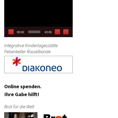
Video-
tag
Player
stik
00:00
43:00
Integrative Kindertagesstätte
Felsenkeller Rasselbande
Online spenden.
Ihre Gabe hilft!
Brot für die Welt