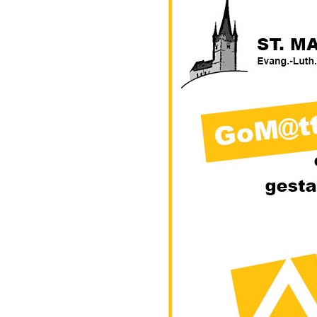
Gottesdien
Veranstalt
einBlick –
Gemeindeb