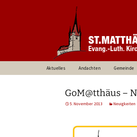
Informationen rund um unsere
Evang. Ki
Heroldsbe
Zum
Aktuelles
Andachten
Gemeinde
Inhalt
springen
Pfarrteam 
Kirchenvor
GoM@tthäus – 
Ansprechpa
5. November 2013
Neuigkeiten
Gruppen un
Umweltte