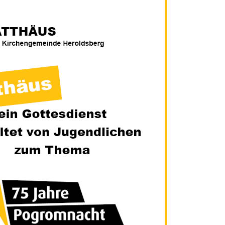
ste und
Senioren
Seniorennachmit
ungen
Dokumente
Konfirmanden
Freundeskreis Saransk
Hausfrauengymna
Umwelttips
rief