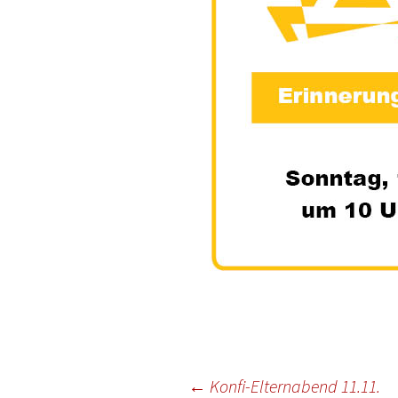
Beitragsnavigation
←
Konfi-Elternabend 11.11.