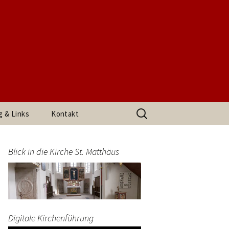
t. Matthäus
Suchen
g & Links
Kontakt
nach:
h den
Impressum
arrerin
Blick in die Kirche St. Matthäus
Datenschutzerklärung
end
Digitale Kirchenführung
t