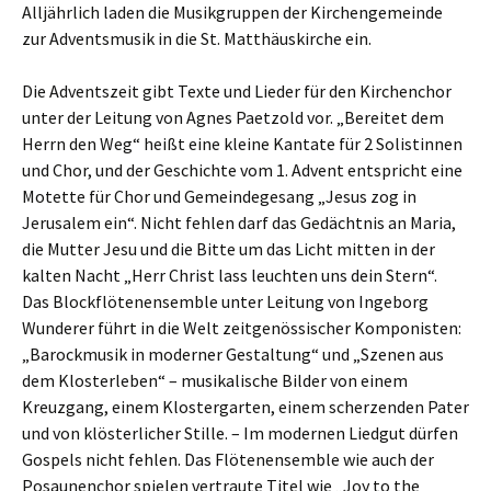
Alljährlich laden die Musikgruppen der Kirchengemeinde
zur Adventsmusik in die St. Matthäuskirche ein.
Die Adventszeit gibt Texte und Lieder für den Kirchenchor
unter der Leitung von Agnes Paetzold vor. „Bereitet dem
Herrn den Weg“ heißt eine kleine Kantate für 2 Solistinnen
und Chor, und der Geschichte vom 1. Advent entspricht eine
Motette für Chor und Gemeindegesang „Jesus zog in
Jerusalem ein“. Nicht fehlen darf das Gedächtnis an Maria,
die Mutter Jesu und die Bitte um das Licht mitten in der
kalten Nacht „Herr Christ lass leuchten uns dein Stern“.
Das Blockflötenensemble unter Leitung von Ingeborg
Wunderer führt in die Welt zeitgenössischer Komponisten:
„Barockmusik in moderner Gestaltung“ und „Szenen aus
dem Klosterleben“ – musikalische Bilder von einem
Kreuzgang, einem Klostergarten, einem scherzenden Pater
und von klösterlicher Stille. – Im modernen Liedgut dürfen
Gospels nicht fehlen. Das Flötenensemble wie auch der
Posaunenchor spielen vertraute Titel wie „Joy to the