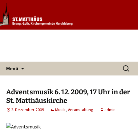
Informationen rund um unsere
Evang. Kirchengemeinde St.
Kirchengemeinde
Matthäus Heroldsberg
Zum
Suchen
Menü
Inhalt
nach:
springen
Adventsmusik 6. 12. 2009, 17 Uhr in der
St. Matthäuskirche
2. Dezember 2009
Musik
,
Veranstaltung
admin