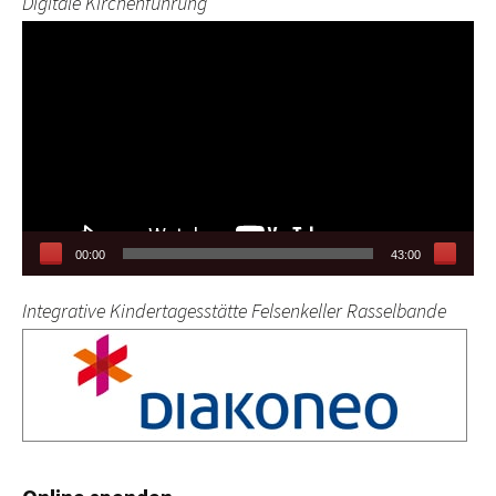
Digitale Kirchenführung
Video-
Player
00:00
43:00
Integrative Kindertagesstätte Felsenkeller Rasselbande