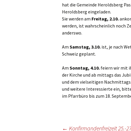
Gottesdien
hat die Gemeinde Heroldsberg Past
Veranstalt
Heroldsberg eingeladen.
Sie werden am
Freitag, 2.10.
ankom
einBlick –
werden, ist wahrscheinlich noch Z
Gemeindeb
anderswo.
Am
Samstag, 3.10.
ist, je nach We
Schweiz geplant.
Am
Sonntag, 4.10.
feiern wir mit 
der Kirche und ab mittags das J
und dem vielseitigen Nachmittags
und weitere Interessierte ein, b
im Pfarrbüro bis zum 18. Septembe
Beitragsnavigation
←
Konfirmandenfreizeit 25.-27