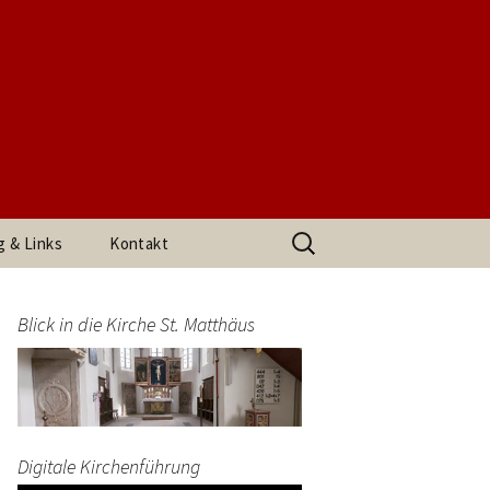
t. Matthäus
Suchen
g & Links
Kontakt
nach:
h den
Impressum
arrerin
Blick in die Kirche St. Matthäus
Datenschutzerklärung
end
Digitale Kirchenführung
t