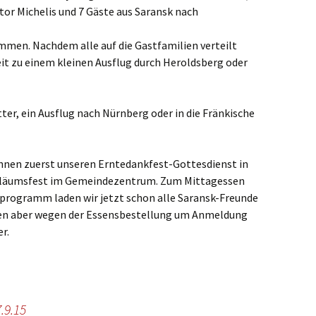
ste und
Senioren
Seniorennachmit
or Michelis und 7 Gäste aus Saransk nach
ungen
Dokumente
Konfirmanden
Freundeskreis Saransk
Hausfrauengymna
men. Nachdem alle auf die Gastfamilien verteilt
Umwelttips
eit zu einem kleinen Ausflug durch Heroldsberg oder
rief
tter, ein Ausflug nach Nürnberg oder in die Fränkische
ihnen zuerst unseren Erntedankfest-Gottesdienst in
ubiläumsfest im Gemeindezentrum. Zum Mittagessen
programm laden wir jetzt schon alle Saransk-Freunde
itten aber wegen der Essensbestellung um Anmeldung
r.
.9.15