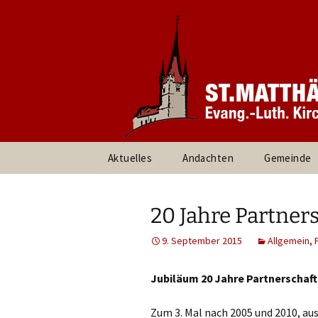
Informationen rund um unsere
Evang. Ki
Heroldsbe
Zum
Aktuelles
Andachten
Gemeinde
Inhalt
springen
Pfarrteam 
Kirchenvor
20 Jahre Partners
Ansprechpa
9. September 2015
Allgemein
,
Gruppen un
Jubiläum 20 Jahre Partnerschaft
Umweltte
Zum 3. Mal nach 2005 und 2010, aus