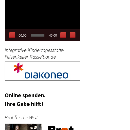
Video-
tag
Player
stik
00:00
43:00
Integrative Kindertagesstätte
Felsenkeller Rasselbande
Online spenden.
Ihre Gabe hilft!
Brot für die Welt