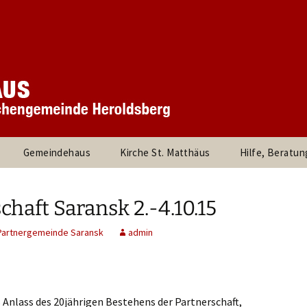
 Kirchengemeinde
rchengemeinde S
rg
Gemeindehaus
Kirche St. Matthäus
Hilfe, Beratun
und
360° Panorama des
Besuche durc
stand
Innenraums
Pfarrer, die Pf
chaft Saransk 2.-4.10.15
rtnerInnen
Links
Partnergemeinde Saransk
admin
d Kreise
Kinder und Jugendliche
Evangelische Jug
Heroldsberg
am
Kirchenmusik
Umweltleitlinien für St.
Posaunenchor
Matthäus Heroldsberg
Kirche Kunterbun
 Anlass des 20jährigen Bestehens der Partnerschaft,