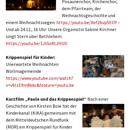
Posaunenchor, Kirchenchor,
dem Pfarrteam, der
Weihnachtsgeschichte und
einem Weihnachtssegen:
https://youtu.be/Xef2bvp5EOY
–
Und ab 24.12., 16 Uhr: Unsere Organistin Sabine Kirchner
singt Stern über Bethlehem.
https://youtu.be/1JlGsKtJHUU
Krippenspiel für Kinder:
Unerwartete Weihnachten
Wollmagemeinde
https://www.youtube.com/watch?
v=v6IzE9m8kkc&feature=youtu.be
Kurzfilm „Paule und das Krippenspiel“
Nach einer
Geschichte von Kirsten B
oie hat der
Kinderkanal (KiKA) gemeinsam mit
dem Mitteldeutschen Rundfunk
(MDR) ein Krippenspiel für Kinder