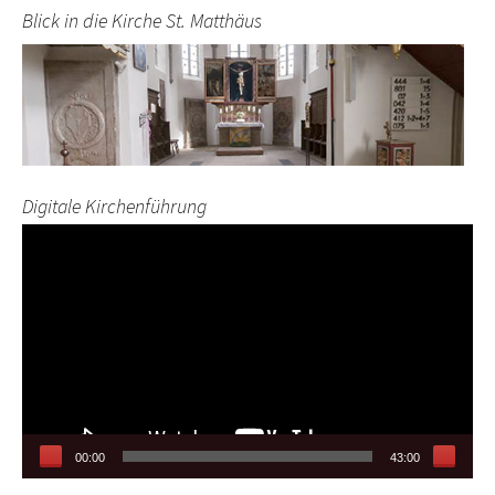
Blick in die Kirche St. Matthäus
Digitale Kirchenführung
Video-
Player
00:00
43:00