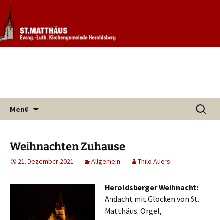
Informationen rund um unsere
Evang. Kirchengemeinde St.
Kirchengemeinde
Matthäus Heroldsberg
Zum
Suchen
Menü
Inhalt
nach:
springen
Weihnachten Zuhause
21. Dezember 2021
Allgemein
Thilo Auers
Hero
ldsberger Weihnacht:
Andacht mit Glocken von St.
Matthäus, Orgel,