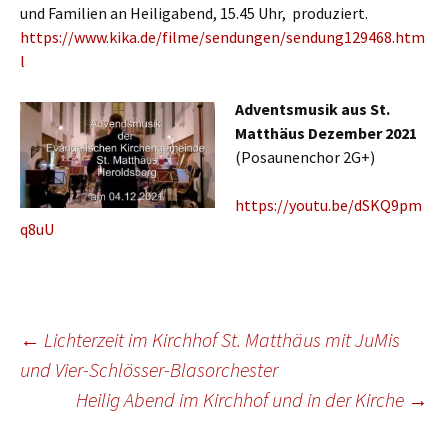
und Familien an Heiligabend, 15.45 Uhr, produziert.
https://www.kika.de/filme/sendungen/sendung129468.htm
l
Adventsmusik aus St.
Matthäus Dezember 2021
(Posaunenchor 2G+)
https://youtu.be/dSKQ9pm
q8uU
Beitragsnavigation
←
Lichterzeit im Kirchhof St. Matthäus mit JuMis
und Vier-Schlösser-Blasorchester
Heilig Abend im Kirchhof und in der Kirche
→