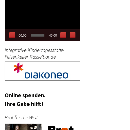
Video-
tag
Player
stik
00:00
43:00
Integrative Kindertagesstätte
Felsenkeller Rasselbande
Online spenden.
Ihre Gabe hilft!
Brot für die Welt