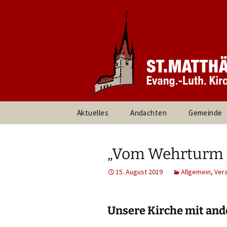
Informationen rund um unsere
Evang. Ki
Heroldsbe
Zum
Aktuelles
Andachten
Gemeinde
Inhalt
springen
Pfarrteam 
Kirchenvor
„Vom Wehrturm z
Ansprechpa
15. August 2019
Allgemein
,
Ver
Gruppen un
Unsere Kirche mit and
Umweltte