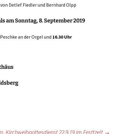
ste und
Senioren
Seniorennachmit
von Detlef Fiedler und Bernhard Olpp
ungen
Dokumente
Konfirmanden
Freundeskreis Saransk
Hausfrauengymna
ls am Sonntag, 8. September 2019
Umwelttips
rief
 Peschke an der Orgel und
16.30 Uhr
tthäus
ldsberg
. Kirchweihgottesdienst 22.9.19 im Festtzelt
→