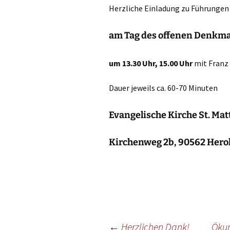
Gottesdien
Herzliche Einladung zu Führungen 
Veranstalt
am Tag des offenen Denkma
einBlick –
Gemeindeb
um 13.30 Uhr,
15.00 Uhr
mit Franz
Dauer jeweils ca. 60-70 Minuten
Evangelische Kirche St. Ma
Kirchenweg 2b, 90562 Hero
Beitragsnavigation
←
Herzlichen Dank!
Ökum