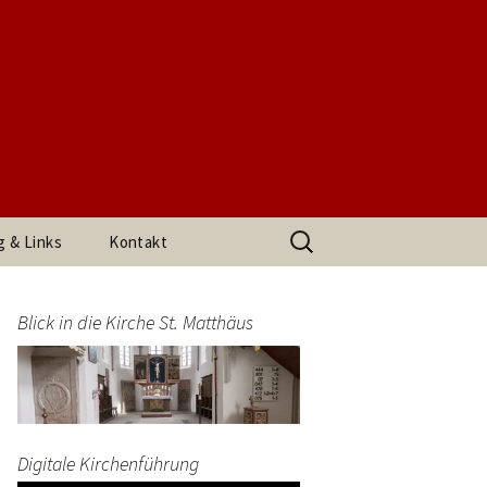
t. Matthäus
Suchen
g & Links
Kontakt
nach:
h den
Impressum
arrerin
Blick in die Kirche St. Matthäus
Datenschutzerklärung
end
Digitale Kirchenführung
t