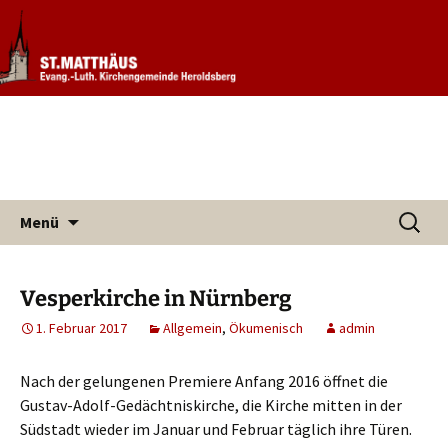
Informationen rund um unsere
Evang. Kirchengemeinde St.
Kirchengemeinde
Matthäus Heroldsberg
Zum
Suchen
Menü
Inhalt
nach:
springen
Vesperkirche in Nürnberg
1. Februar 2017
Allgemein
,
Ökumenisch
admin
Nach der gelungenen Premiere Anfang 2016 öffnet die
Gustav-Adolf-Gedächtniskirche, die Kirche mitten in der
Südstadt wieder im Januar und Februar täglich ihre Türen.