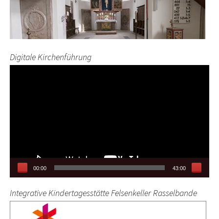
Digitale Kirchenführung
Video-
Player
00:00
43:00
Integrative Kindertagesstätte Felsenkeller Rasselbande