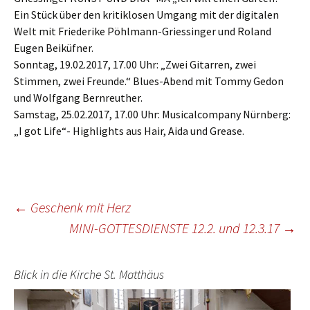
Ein Stück über den kritiklosen Umgang mit der digitalen
Welt mit Friederike Pöhlmann-Griessinger und Roland
Eugen Beiküfner.
Sonntag, 19.02.2017, 17.00 Uhr: „Zwei Gitarren, zwei
Stimmen, zwei Freunde.“ Blues-Abend mit Tommy Gedon
und Wolfgang Bernreuther.
Samstag, 25.02.2017, 17.00 Uhr: Musicalcompany Nürnberg:
„I got Life“- Highlights aus Hair, Aida und Grease.
Beitragsnavigation
←
Geschenk mit Herz
MINI-GOTTESDIENSTE 12.2. und 12.3.17
→
Blick in die Kirche St. Matthäus