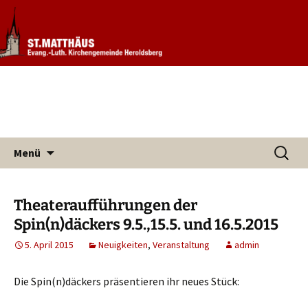
Informationen rund um unsere
Evang. Kirchengemeinde St.
Kirchengemeinde
Matthäus Heroldsberg
Zum
Suchen
Menü
Inhalt
nach:
springen
Theateraufführungen der
Spin(n)däckers 9.5.,15.5. und 16.5.2015
5. April 2015
Neuigkeiten
,
Veranstaltung
admin
Die Spin(n)däckers präsentieren ihr neues Stück: