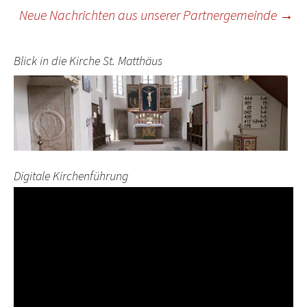
Neue Nachrichten aus unserer Partnergemeinde
→
Blick in die Kirche St. Matthäus
Digitale Kirchenführung
Video-
Player