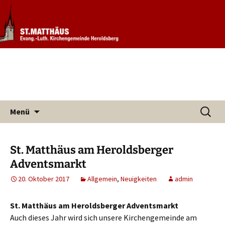
Informationen rund um unsere
Evang. Kirchengemeinde St.
Kirchengemeinde
Matthäus Heroldsberg
Zum
Suchen
Menü
Inhalt
nach:
springen
St. Matthäus am Heroldsberger
Adventsmarkt
20. Oktober 2017
Allgemein
,
Neuigkeiten
admin
St. Matthäus am Heroldsberger Adventsmarkt
Auch dieses Jahr wird sich unsere Kirchengemeinde am