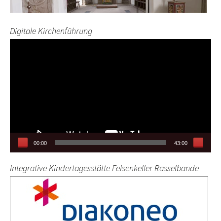
Digitale Kirchenführung
Video-
Player
00:00
43:00
Integrative Kindertagesstätte Felsenkeller Rasselbande