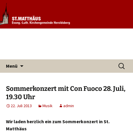
Informationen rund um unsere
Evang. Kirchengemeinde St.
Kirchengemeinde
Matthäus Heroldsberg
Zum
Suchen
Menü
Inhalt
nach:
springen
Sommerkonzert mit Con Fuoco 28. Juli,
19.30 Uhr
22. Juli 2013
Musik
admin
Wir laden herzlich ein zum Sommerkonzert in St.
Matthäus