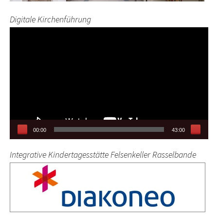
Digitale Kirchenführung
Video-
Player
00:00
43:00
Integrative Kindertagesstätte Felsenkeller Rasselbande