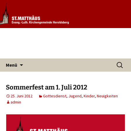
Informationen rund um unsere
Evang. Kirchengemeinde St.
Kirchengemeinde
Matthäus Heroldsberg
Zum
Suchen
Menü
Inhalt
nach:
springen
Sommerfest am 1. Juli 2012
25. Juni 2012
Gottesdienst
,
Jugend
,
Kinder
,
Neuigkeiten
admin