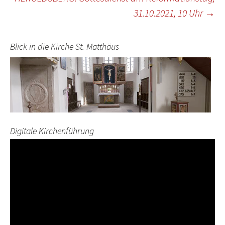
31.10.2021, 10 Uhr
→
Blick in die Kirche St. Matthäus
Digitale Kirchenführung
Video-
Player