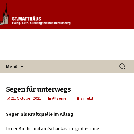
Informationen rund um unsere
Evang. Kirchengemeinde St.
Kirchengemeinde
Matthäus Heroldsberg
Zum
Suchen
Menü
Inhalt
nach:
springen
Segen für unterwegs
21. Oktober 2021
Allgemein
a.melzl
Segen als Kraftquelle im Alltag
In der Kirche und am Schaukasten gibt es eine