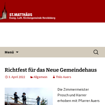
Informationen rund um unsere
Evang. Kirchengemeinde St.
Kirchengemeinde
Matthäus Heroldsberg
Zum
Suchen
Menü
Inhalt
nach:
springen
Richtfest für das Neue Gemeindehaus
3. April 2022
Allgemein
Thilo Auers
Die Zimmermeister
Prosch und Harrer
erhoben mit Pfarrer Auers