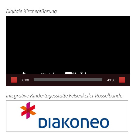
Digitale Kirchenführung
Video-
Player
00:00
43:00
Integrative Kindertagesstätte Felsenkeller Rasselbande