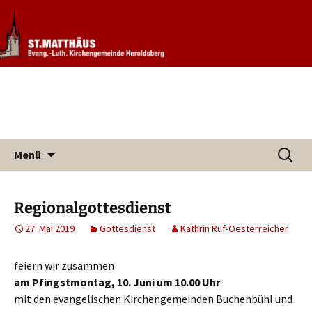
Informationen rund um unsere
Evang. Kirchengemeinde St.
Kirchengemeinde
Matthäus Heroldsberg
Zum
Suchen
Menü
Inhalt
nach:
springen
Regionalgottesdienst
27. Mai 2019
Gottesdienst
Kathrin Ruf-Oesterreicher
feiern wir zusammen
am Pfingstmontag, 10. Juni um 10.00 Uhr
mit den evangelischen Kirchengemeinden Buchenbühl und