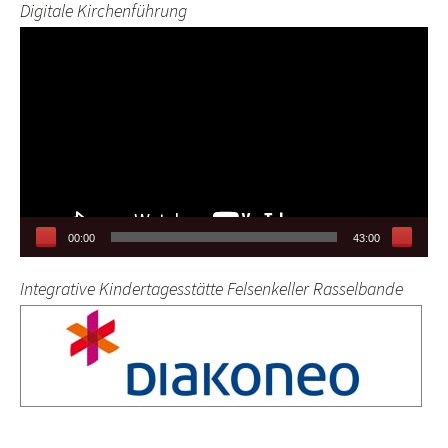
Digitale Kirchenführung
Video-
Player
00:00
43:00
Integrative Kindertagesstätte Felsenkeller Rasselbande