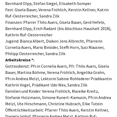
Bernhard Olpp, Stefan Siegel, Elisabeth Somper
Fest: Gisela Bauer, Verena Fröhlich, Kerstin Kellner, Katrin
Ruf-Oesterreicher, Sandra Zilk
Finanzen: Pfarrer Thilo Auers, Gisela Bauer, Gerd Hefele,
Bernhard Olpp, Erich Radant (bis Abschluss Haushalt 2018),
Kathrin Ruf-Oesterreicher
Jugend: Bianca Albert, Diakon Jens Albrecht, Pfarrerin
Cornelia Auers, Mario Binöder, Steffi Horn, Susi Mausner,
Philipp Oesterreicher, Sandra Zilk
Arbeitskreise *:
Gottesdienst: Pfr.in Cornelia Auers, Pfr. Thilo Auers, Gisela
Bauer, Martina Böhme, Verena Fröhlich, Angelika Grahn,
Pfr.in Andrea Melzl, Lektorin Sabine Rohlederer Prädikantin
Kathrin Vogel, Prädikant Udo Wex, Sandra Zilk
Familien und Kinder: Verena Fröhlich, Mareike Kreitz,
Stefanie Holzmann, Simone Kunert-Kamusin, Pfr.in Andrea
Melzl, Ute Hirschmann, Christine Hubrach, Elke Tutein
Öffentlichkeitsarbeit: Pfarrer Thilo Auers, Kerstin Kellner,
Daniela Imhof, Pfarrerin Andrea Melzl, Kathrin Ruf-