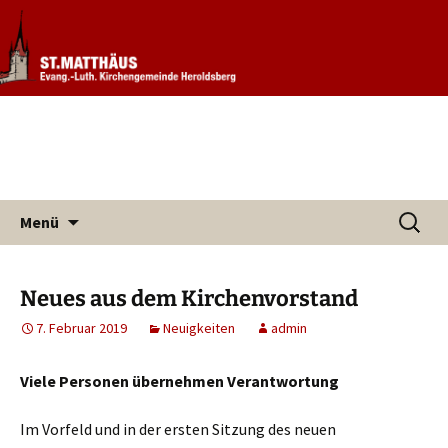
Informationen rund um unsere
Evang. Kirchengemeinde St.
Kirchengemeinde
Matthäus Heroldsberg
Zum
Suchen
Menü
Inhalt
nach:
springen
Neues aus dem Kirchenvorstand
7. Februar 2019
Neuigkeiten
admin
Viele Personen übernehmen Verantwortung
Im Vorfeld und in der ersten Sitzung des neuen