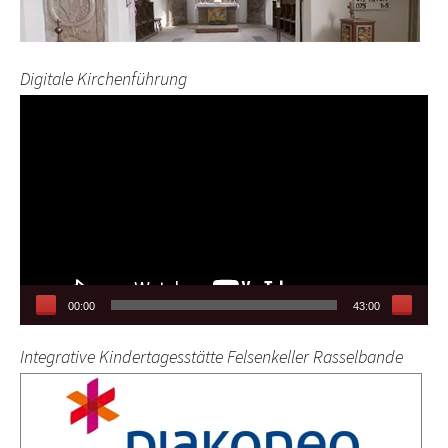
Digitale Kirchenführung
Video-
Player
00:00
43:00
Integrative Kindertagesstätte Felsenkeller Rasselbande