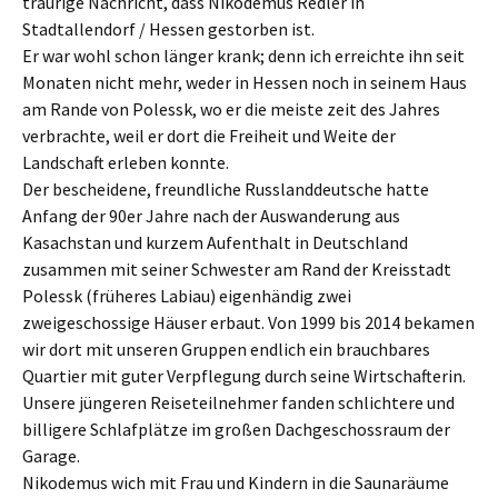
traurige Nachricht, dass Nikodemus Redler in
Stadtallendorf / Hessen gestorben ist.
Er war wohl schon länger krank; denn ich erreichte ihn seit
Monaten nicht mehr, weder in Hessen noch in seinem Haus
am Rande von Polessk, wo er die meiste zeit des Jahres
verbrachte, weil er dort die Freiheit und Weite der
Landschaft erleben konnte.
Der bescheidene, freundliche Russlanddeutsche hatte
Anfang der 90er Jahre nach der Auswanderung aus
Kasachstan und kurzem Aufenthalt in Deutschland
zusammen mit seiner Schwester am Rand der Kreisstadt
Polessk (früheres Labiau) eigenhändig zwei
zweigeschossige Häuser erbaut. Von 1999 bis 2014 bekamen
wir dort mit unseren Gruppen endlich ein brauchbares
Quartier mit guter Verpflegung durch seine Wirtschafterin.
Unsere jüngeren Reiseteilnehmer fanden schlichtere und
billigere Schlafplätze im großen Dachgeschossraum der
Garage.
Nikodemus wich mit Frau und Kindern in die Saunaräume