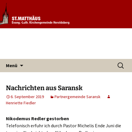
Informationen rund um unsere
Evang. Kirchengemeinde St.
Kirchengemeinde
Matthäus Heroldsberg
Zum
Suchen
Menü
Inhalt
nach:
springen
Nachrichten aus Saransk
6. September 2019
Partnergemeinde Saransk
Henriette Fiedler
Nikodemus Redler gestorben
Telefonisch erfuhr ich durch Pastor Michelis Ende Juni die