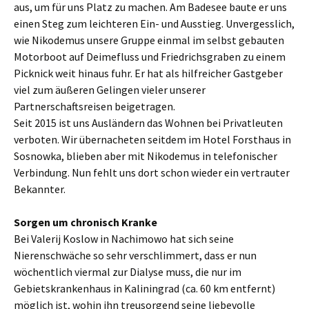
aus, um für uns Platz zu machen. Am Badesee baute er uns
einen Steg zum leichteren Ein- und Ausstieg. Unvergesslich,
wie Nikodemus unsere Gruppe einmal im selbst gebauten
Motorboot auf Deimefluss und Friedrichsgraben zu einem
Picknick weit hinaus fuhr. Er hat als hilfreicher Gastgeber
viel zum äußeren Gelingen vieler unserer
Partnerschaftsreisen beigetragen.
Seit 2015 ist uns Ausländern das Wohnen bei Privatleuten
verboten. Wir übernacheten seitdem im Hotel Forsthaus in
Sosnowka, blieben aber mit Nikodemus in telefonischer
Verbindung. Nun fehlt uns dort schon wieder ein vertrauter
Bekannter.
Sorgen um chronisch Kranke
Bei Valerij Koslow in Nachimowo hat sich seine
Nierenschwäche so sehr verschlimmert, dass er nun
wöchentlich viermal zur Dialyse muss, die nur im
Gebietskrankenhaus in Kaliningrad (ca. 60 km entfernt)
möglich ist, wohin ihn treusorgend seine liebevolle