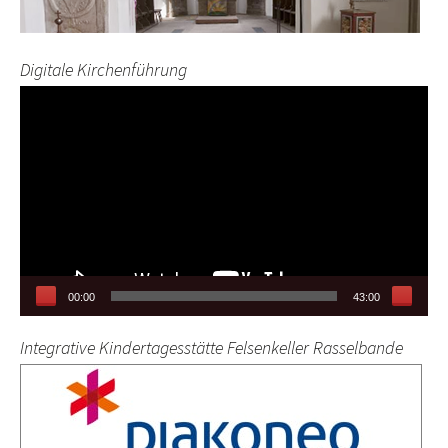
Digitale Kirchenführung
Video-
Player
00:00
43:00
Integrative Kindertagesstätte Felsenkeller Rasselbande