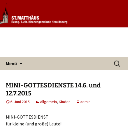
Informationen rund um unsere
Evang. Kirchengemeinde St.
Kirchengemeinde
Matthäus Heroldsberg
Zum
Suchen
Menü
Inhalt
nach:
springen
MINI-GOTTESDIENSTE 14.6. und
12.7.2015
6. Juni 2015
Allgemein
,
Kinder
admin
MINI-GOTTESDIENST
für kleine (und große) Leute!