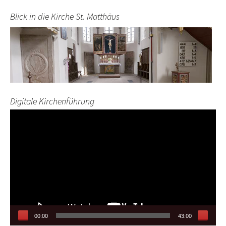
Blick in die Kirche St. Matthäus
Digitale Kirchenführung
Video-
Player
00:00
43:00