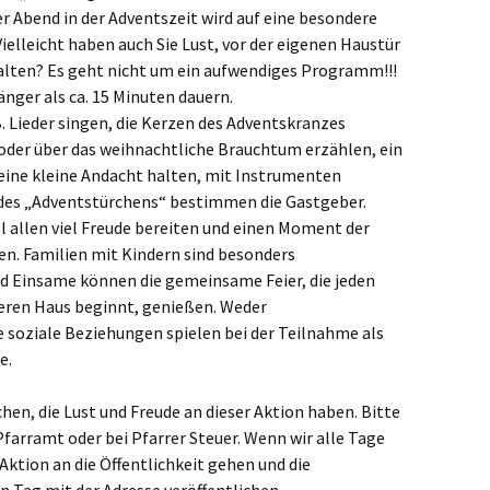
ste und
Senioren
Seniorennachmit
 Abend in der Adventszeit wird auf eine besondere
ungen
Dokumente
Konfirmanden
Vielleicht haben auch Sie Lust, vor der eigenen Haustür
Freundeskreis Saransk
Hausfrauengymna
talten? Es geht nicht um ein aufwendiges Programm!!!
Umwelttips
länger als ca. 15 Minuten dauern.
rief
.B. Lieder singen, die Kerzen des Adventskranzes
oder über das weihnachtliche Brauchtum erzählen, ein
 eine kleine Andacht halten, mit Instrumenten
 des „Adventstürchens“ bestimmen die Gastgeber.
l allen viel Freude bereiten und einen Moment der
. Familien mit Kindern sind besonders
d Einsame können die gemeinsame Feier, die jeden
eren Haus beginnt, genießen. Weder
 soziale Beziehungen spielen bei der Teilnahme als
e.
en, die Lust und Freude an dieser Aktion haben. Bitte
farramt oder bei Pfarrer Steuer. Wenn wir alle Tage
 Aktion an die Öffentlichkeit gehen und die