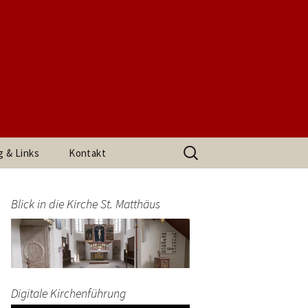
t. Matthäus
Suchen
g & Links
Kontakt
nach:
h den
Impressum
arrerin
Blick in die Kirche St. Matthäus
Datenschutzerklärung
end
Digitale Kirchenführung
t