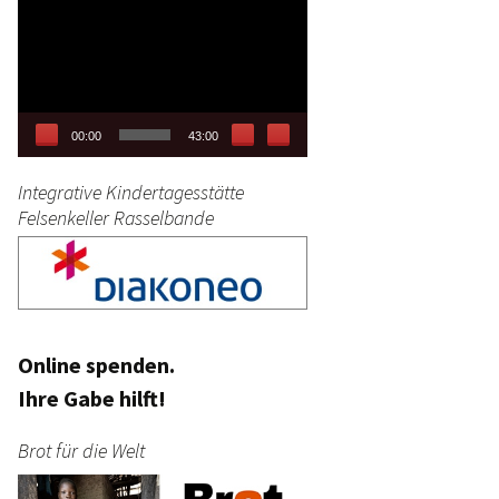
Video-
tag
Player
stik
00:00
43:00
Integrative Kindertagesstätte
Felsenkeller Rasselbande
Online spenden.
Ihre Gabe hilft!
Brot für die Welt