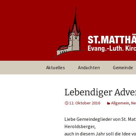
Informationen rund um unsere
Evang. Ki
Heroldsbe
Zum
Aktuelles
Andachten
Gemeinde
Inhalt
springen
Pfarrteam 
Kirchenvor
Lebendiger Adve
Ansprechpa
12. Oktober 2016
Allgemein
,
Ne
Gruppen un
Liebe Gemeindeglieder von St. Mat
Heroldsberger,
Umweltte
auch in diesem Jahr soll die Idee