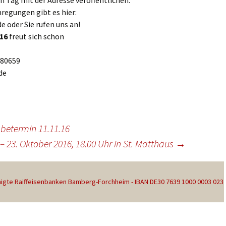
n Tag mit der Adresse veröffentlichen.
regungen gibt es hier:
 oder Sie rufen uns an!
.16
freut sich schon
5180659
de
betermin 11.11.16
– 23. Oktober 2016, 18.00 Uhr in St. Matthäus
→
gte Raiffeisenbanken Bamberg-Forchheim - IBAN DE30 7639 1000 0003 023