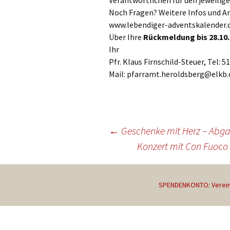
Verantwortlichen für den jeweilige
Noch Fragen? Weitere Infos und An
www.lebendiger-adventskalender.de
Über Ihre
Rückmeldung bis 28.10
Ihr
Pfr. Klaus Firnschild-Steuer, Tel: 
Mail: pfarramt.heroldsberg@elkb.
Beitragsnavigation
←
Geschenke mit Herz – Abga
Konzert mit Con Fuoco 
SPENDENKONTO: Vereini