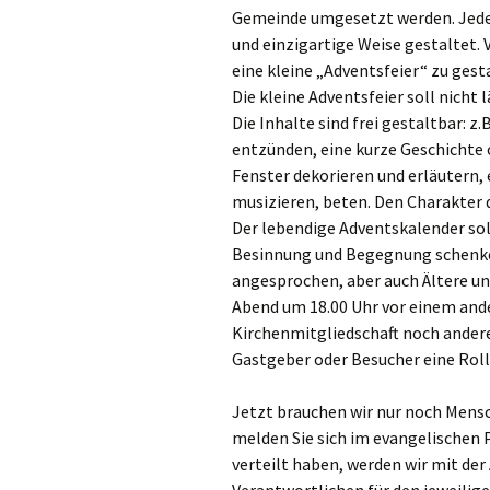
Gottesdien
Gemeinde umgesetzt werden. Jeder
Veranstalt
und einzigartige Weise gestaltet. 
eine kleine „Adventsfeier“ zu ges
einBlick –
Die kleine Adventsfeier soll nicht 
Gemeindeb
Die Inhalte sind frei gestaltbar: z
entzünden, eine kurze Geschichte 
Fenster dekorieren und erläutern,
musizieren, beten. Den Charakter
Der lebendige Adventskalender sol
Besinnung und Begegnung schenken
angesprochen, aber auch Ältere un
Abend um 18.00 Uhr vor einem and
Kirchenmitgliedschaft noch andere
Gastgeber oder Besucher eine Roll
Jetzt brauchen wir nur noch Mensch
melden Sie sich im evangelischen P
verteilt haben, werden wir mit der