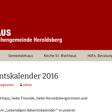
 Kirchengemeinde
rchengemeinde S
rg
Gemeindehaus
Kirche St. Matthäus
Hilfe, Beratun
und
360° Panorama des
Besuche durc
stand
Innenraums
Pfarrer, die Pf
ntskalender 2016
rtnerInnen
Links
uigkeiten
admin
d Kreise
Kinder und Jugendliche
Evangelische Jug
Heroldsberg
thäus, liebe Freunde, liebe Heroldsbergerinnen und
am
Kirchenmusik
Umweltleitlinien für St.
Posaunenchor
Matthäus Heroldsberg
Kirche Kunterbun
 vom „Lebendigen Adventskalender“ in unserer