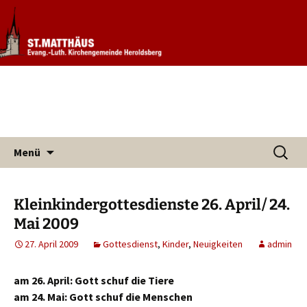
Informationen rund um unsere
Evang. Kirchengemeinde St.
Kirchengemeinde
Matthäus Heroldsberg
Zum
Suchen
Menü
Inhalt
nach:
springen
Kleinkindergottesdienste 26. April/ 24.
Mai 2009
27. April 2009
Gottesdienst
,
Kinder
,
Neuigkeiten
admin
am 26. April: Gott schuf die Tiere
am 24. Mai: Gott schuf die Menschen