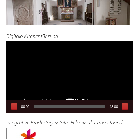
Digitale Kirchenführung
Video-
Player
00:00
43:00
Integrative Kindertagesstätte Felsenkeller Rasselbande