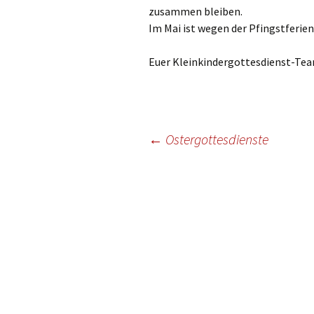
Gottesdien
zusammen bleiben.
Veranstalt
Im Mai ist wegen der Pfingstferien
einBlick –
Euer Kleinkindergottesdienst-Te
Gemeindeb
Beitragsnavigation
←
Ostergottesdienste