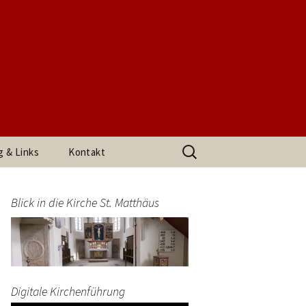
t. Matthäus
Suchen
g & Links
Kontakt
nach:
h den
Impressum
arrerin
Blick in die Kirche St. Matthäus
Datenschutzerklärung
end
Digitale Kirchenführung
t