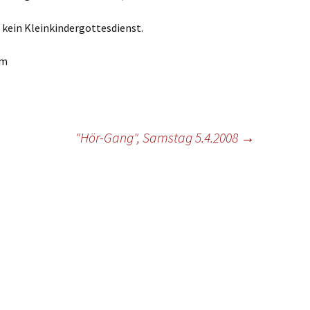
ste und
Senioren
Seniorennachmit
ungen
Dokumente
Konfirmanden
 kein Kleinkindergottesdienst.
Freundeskreis Saransk
Hausfrauengymna
Umwelttips
am
rief
"Hör-Gang", Samstag 5.4.2008
→