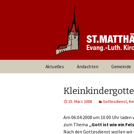
Informationen rund um unsere
Evang. Ki
Heroldsbe
Zum
Aktuelles
Andachten
Gemeinde
Inhalt
springen
Pfarrteam 
Kirchenvor
Kleinkindergotte
Ansprechpa
25. März 2008
Gottesdienst
,
Ki
Gruppen un
Am 06.04.2008 um 10.00 Uhr laden 
zum Thema
„Gott ist wie ein Fel
Umweltte
Nach den Gottesdienst wollen wir 