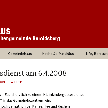
 Kirchengemeinde
rchengemeinde S
rg
Gemeindehaus
Kirche St. Matthäus
Hilfe, Beratun
und
360° Panorama des
Besuche durc
stand
Innenraums
Pfarrer, die Pf
sdienst am 6.4.2008
rtnerInnen
Links
nder
admin
d Kreise
Kinder und Jugendliche
Evangelische Jug
Heroldsberg
wir Euch herzlich zu einem Kleinkindergottesdienst
s“
in das Gemeindezentrum ein.
am
Kirchenmusik
Umweltleitlinien für St.
Posaunenchor
Matthäus Heroldsberg
Kirche Kunterbun
noch gemütlich bei Kaffee, Tee und Kuchen