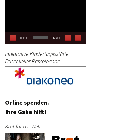
Video-
tag
Player
stik
00:00
43:00
Integrative Kindertagesstätte
Felsenkeller Rasselbande
Online spenden.
Ihre Gabe hilft!
Brot für die Welt