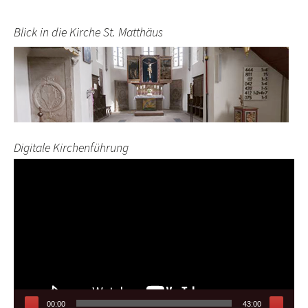
Blick in die Kirche St. Matthäus
Digitale Kirchenführung
Video-
Player
00:00
43:00