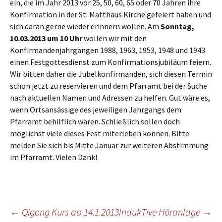
ein, die im Jahr 2013 vor 25, 50, 60, 65 oder 70 Jahren ihre
Konfirmation in der St. Matthäus Kirche gefeiert haben und
sich daran gerne wieder erinnern wollen. Am
Sonntag,
10.03.2013 um 10 Uhr
wollen wir mit den
Konfirmandenjahrgängen 1988, 1963, 1953, 1948 und 1943
einen Festgottesdienst zum Konfirmationsjubiläum feiern.
Wir bitten daher die Jubelkonfirmanden, sich diesen Termin
schon jetzt zu reservieren und dem Pfarramt bei der Suche
nach aktuellen Namen und Adressen zu helfen. Gut wäre es,
wenn Ortsansässige des jeweiligen Jahrgangs dem
Pfarramt behilflich wären. Schließlich sollen doch
möglichst viele dieses Fest miterleben können. Bitte
melden Sie sich bis Mitte Januar zur weiteren Abstimmung
im Pfarramt. Vielen Dank!
Beitragsnavigation
←
Qigong Kurs ab 14.1.2013
IndukTive Höranlage
→