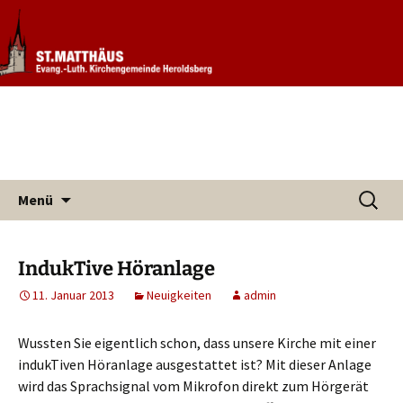
Informationen rund um unsere
Evang. Kirchengemeinde St.
Kirchengemeinde
Matthäus Heroldsberg
Zum
Suchen
Menü
Inhalt
nach:
springen
IndukTive Höranlage
11. Januar 2013
Neuigkeiten
admin
Wussten Sie eigentlich schon, dass unsere Kirche mit einer
indukTiven Höranlage ausgestattet ist? Mit dieser Anlage
wird das Sprachsignal vom Mikrofon direkt zum Hörgerät