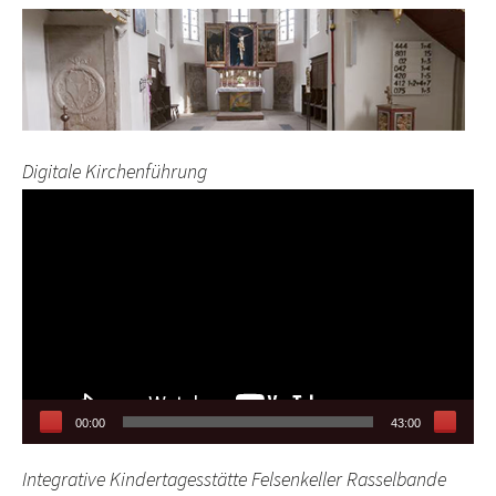
Digitale Kirchenführung
Video-
Player
00:00
43:00
Integrative Kindertagesstätte Felsenkeller Rasselbande