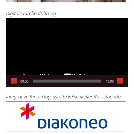
Digitale Kirchenführung
Video-
Player
00:00
43:00
Integrative Kindertagesstätte Felsenkeller Rasselbande