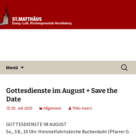
Informationen rund um unsere
Evang. Kirchengemeinde St.
Kirchengemeinde
Matthäus Heroldsberg
Zum
Suchen
Menü
Inhalt
nach:
springen
Gottesdienste im August + Save the
Date
30. Juli 2025
Allgemein
Thilo Auers
GOTTESDIENSTE IM AUGUST
So., 3.8., 10 Uhr: Himmelfahrtskirche Buchenbühl (Pfarrer G.