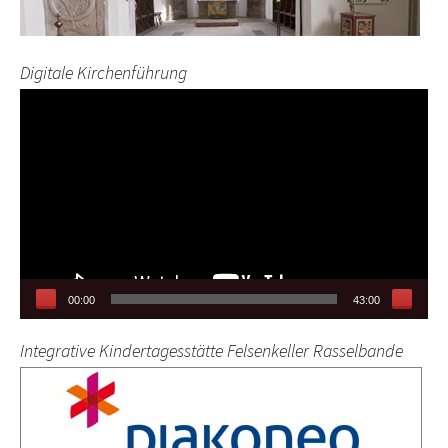
Digitale Kirchenführung
Video-
Player
00:00
43:00
Integrative Kindertagesstätte Felsenkeller Rasselbande