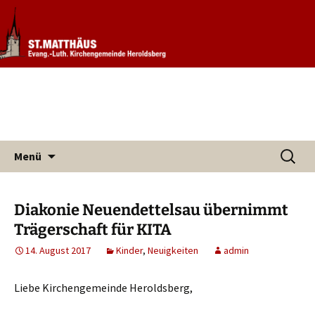
Informationen rund um unsere
Evang. Kirchengemeinde St.
Kirchengemeinde
Matthäus Heroldsberg
Zum
Suchen
Menü
Inhalt
nach:
springen
Diakonie Neuendettelsau übernimmt
Trägerschaft für KITA
14. August 2017
Kinder
,
Neuigkeiten
admin
Liebe Kirchengemeinde Heroldsberg,