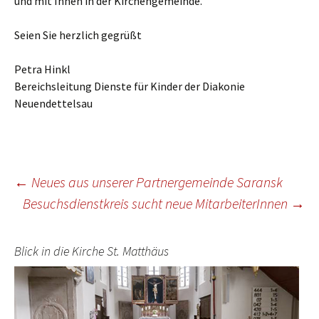
und mit Ihnen in der Kirchengemeinde.
Seien Sie herzlich gegrüßt
Petra Hinkl
Bereichsleitung Dienste für Kinder der Diakonie
Neuendettelsau
Beitragsnavigation
←
Neues aus unserer Partnergemeinde Saransk
Besuchsdienstkreis sucht neue MitarbeiterInnen
→
Blick in die Kirche St. Matthäus