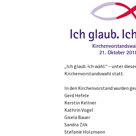
Gottesdien
Veranstalt
einBlick –
Gemeindeb
„Ich glaub. Ich wähl.“ – unter die
Kirchenvorstandswahl statt.
In den Kirchenvorstand wurden ge
Gerd Hefele
Kerstin Kellner
Kathrin Vogel
Gisela Bauer
Sandra Zilk
Stefanie Holzmann