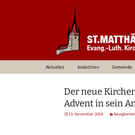
Informationen rund um unsere
Evang. Ki
Heroldsbe
Zum
Aktuelles
Andachten
Gemeinde
Inhalt
springen
Pfarrteam 
Kirchenvor
Der neue Kirchen
Ansprechpa
Advent in sein A
Gruppen un
15. November 2018
Neuigkeite
Umweltte