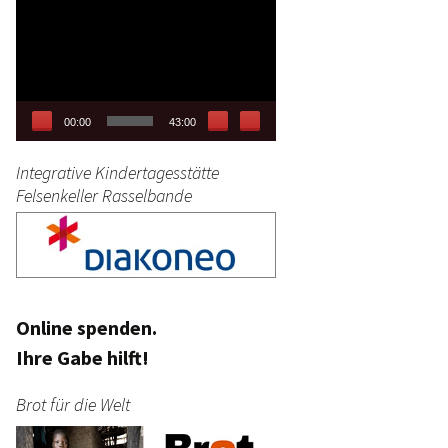
Video-
tag
Player
stik
00:00
43:00
Integrative Kindertagesstätte
Felsenkeller Rasselbande
Online spenden.
Ihre Gabe hilft!
Brot für die Welt