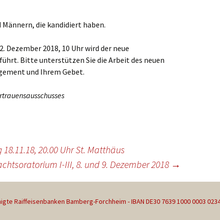
 Männern, die kandidiert haben.
2. Dezember 2018, 10 Uhr wird der neue
ührt. Bitte unterstützen Sie die Arbeit des neuen
gement und Ihrem Gebet.
ertrauensausschusses
18.11.18, 20.00 Uhr St. Matthäus
chtsoratorium I-III, 8. und 9. Dezember 2018
→
gte Raiffeisenbanken Bamberg-Forchheim - IBAN DE30 7639 1000 0003 023