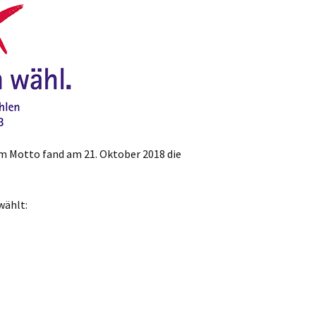
ste und
Senioren
Seniorennachmit
ungen
Dokumente
Konfirmanden
Freundeskreis Saransk
Hausfrauengymna
Umwelttips
rief
sem Motto fand am 21. Oktober 2018 die
wählt: