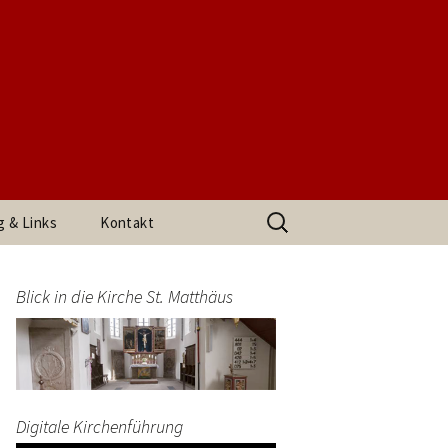
t. Matthäus
Suchen
g & Links
Kontakt
nach:
h den
Impressum
arrerin
Blick in die Kirche St. Matthäus
Datenschutzerklärung
end
Digitale Kirchenführung
t