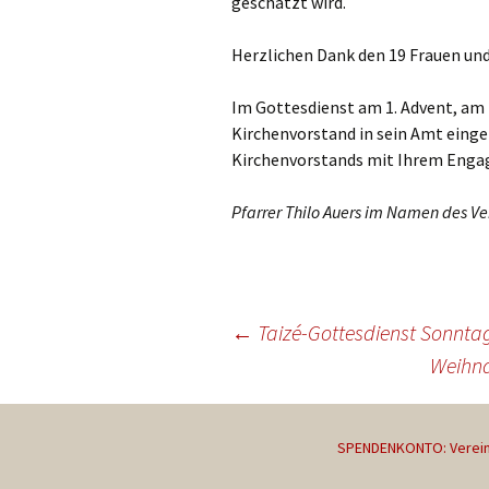
geschätzt wird.
Herzlichen Dank den 19 Frauen und
Im Gottesdienst am 1. Advent, am 
Kirchenvorstand in sein Amt eingef
Kirchenvorstands mit Ihrem Enga
Pfarrer Thilo Auers im Namen des V
Beitragsnavigation
←
Taizé-Gottesdienst Sonntag 
Weihna
SPENDENKONTO: Vereini