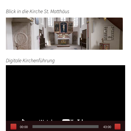
Blick in die Kirche St. Matthäus
Digitale Kirchenführung
Video-
Player
00:00
43:00