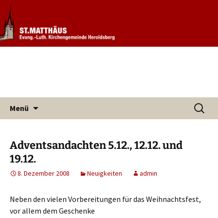
Informationen rund um unsere
Evang. Kirchengemeinde St.
Kirchengemeinde
Matthäus Heroldsberg
Zum
Suchen
Menü
Inhalt
nach:
springen
Adventsandachten 5.12., 12.12. und
19.12.
8. Dezember 2008
Neuigkeiten
admin
Neben den vielen Vorbereitungen für das Weihnachtsfest,
vor allem dem Geschenke