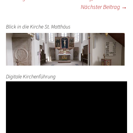
Nächster Beitrag
→
Blick in die Kirche St. Matthäus
Digitale Kirchenführung
Video-
Player