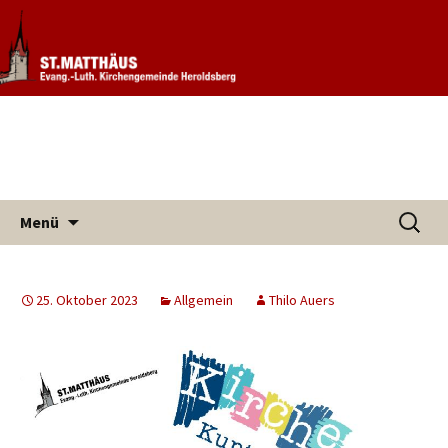
Informationen rund um unsere
Evang. Kirchengemeinde St.
Kirchengemeinde
Matthäus Heroldsberg
Zum
Suchen
Menü
Inhalt
nach:
springen
25. Oktober 2023
Allgemein
Thilo Auers