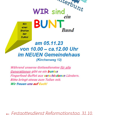
Beitragsnavigation
←
Festgottesdienst Reformationstag, 31.10.