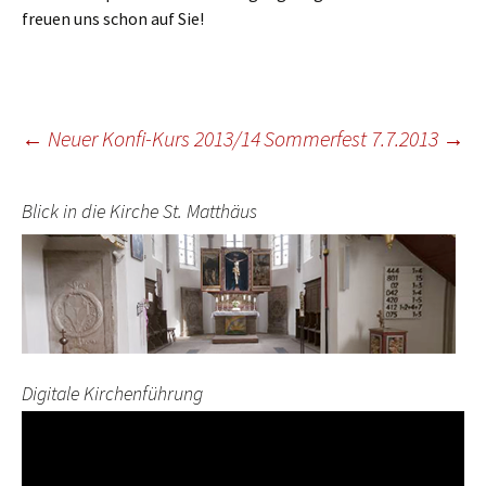
freuen uns schon auf Sie!
Beitragsnavigation
←
Neuer Konfi-Kurs 2013/14
Sommerfest 7.7.2013
→
Blick in die Kirche St. Matthäus
Digitale Kirchenführung
Video-
Player