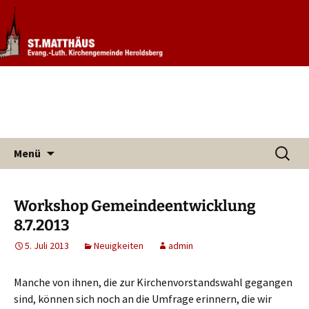
Informationen rund um unsere
Evang. Kirchengemeinde St.
Kirchengemeinde
Matthäus Heroldsberg
Zum
Suchen
Menü
Inhalt
nach:
springen
Workshop Gemeindeentwicklung
8.7.2013
5. Juli 2013
Neuigkeiten
admin
Manche von ihnen, die zur Kirchenvorstandswahl gegangen
sind, können sich noch an die Umfrage erinnern, die wir