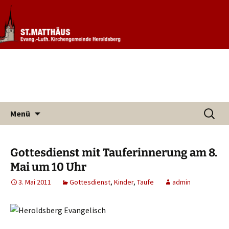
Informationen rund um unsere
Evang. Kirchengemeinde St.
Kirchengemeinde
Matthäus Heroldsberg
Zum
Suchen
Menü
Inhalt
nach:
springen
Gottesdienst mit Tauferinnerung am 8.
Mai um 10 Uhr
3. Mai 2011
Gottesdienst
,
Kinder
,
Taufe
admin