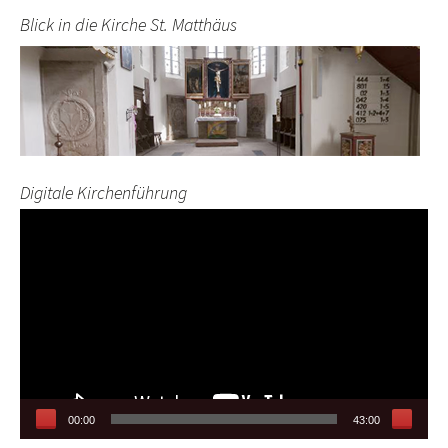
Blick in die Kirche St. Matthäus
Digitale Kirchenführung
Video-
Player
00:00
43:00