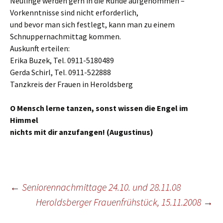
Neulinge werden gern in die Runde aufgenommen –
Vorkenntnisse sind nicht erforderlich,
und bevor man sich festlegt, kann man zu einem
Schnuppernachmittag kommen.
Auskunft erteilen:
Erika Buzek, Tel. 0911-5180489
Gerda Schirl, Tel. 0911-522888
Tanzkreis der Frauen in Heroldsberg
O Mensch lerne tanzen, sonst wissen die Engel im
Himmel
nichts mit dir anzufangen! (Augustinus)
Beitragsnavigation
←
Seniorennachmittage 24.10. und 28.11.08
Heroldsberger Frauenfrühstück, 15.11.2008
→