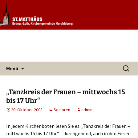
Informationen rund um unsere
Evang. Kirchengemeinde St.
Kirchengemeinde
Matthäus Heroldsberg
Zum
Suchen
Menü
Inhalt
nach:
springen
„Tanzkreis der Frauen – mittwochs 15
bis 17 Uhr“
20. Oktober 2008
Senioren
admin
In jedem Kirchenboten lesen Sie es: „Tanzkreis der Frauen –
mittwochs 15 bis 17 Uhr“ – durchgehend, auch in den Ferien.