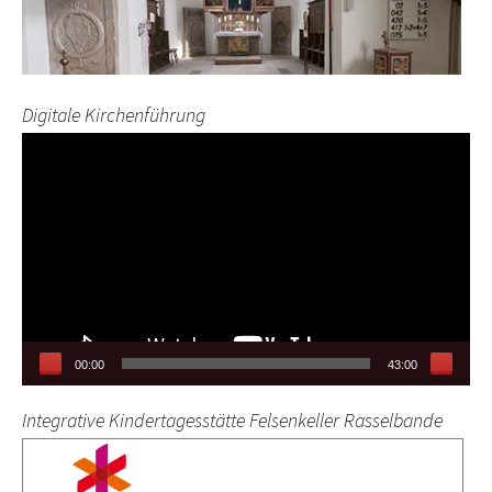
Digitale Kirchenführung
Video-
Player
00:00
43:00
Integrative Kindertagesstätte Felsenkeller Rasselbande