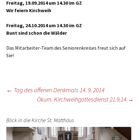
Freitag, 19.09.2014 um 14.30 im GZ
Wir feiern Kirchweih
Freitag, 24.10.2014 um 14.30 im GZ
Bunt sind schon die Wälder
Das Mitarbeiter-Team des Seniorenkreises freut sich auf
Sie!
Beitragsnavigation
←
Tag des offenen Denkmals 14. 9. 2014
Ökum. Kirchweihgottesdienst 21.9.14
→
Blick in die Kirche St. Matthäus