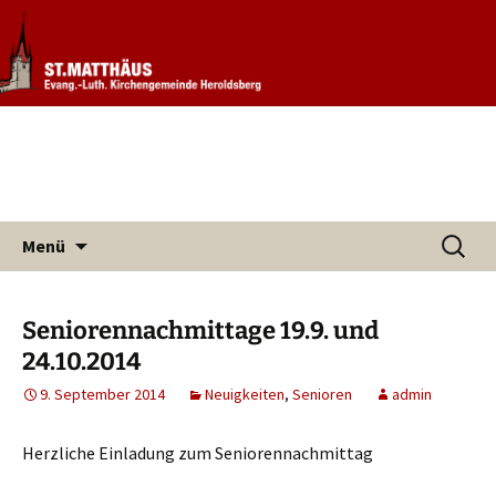
Informationen rund um unsere
Evang. Kirchengemeinde St.
Kirchengemeinde
Matthäus Heroldsberg
Zum
Suchen
Menü
Inhalt
nach:
springen
Seniorennachmittage 19.9. und
24.10.2014
9. September 2014
Neuigkeiten
,
Senioren
admin
Herzliche Einladung zum Seniorennachmittag