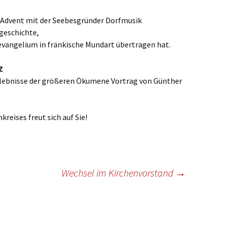
ste und
Senioren
Seniorennachmit
ungen
Dokumente
Konfirmanden
 Advent mit der Seebesgründer Dorfmusik
Freundeskreis Saransk
Hausfrauengymna
sgeschichte,
Umwelttips
evangelium in fränkische Mundart übertragen hat.
rief
Z
erlebnisse der größeren Ökumene Vortrag von Günther
reises freut sich auf Sie!
Wechsel im Kirchenvorstand
→