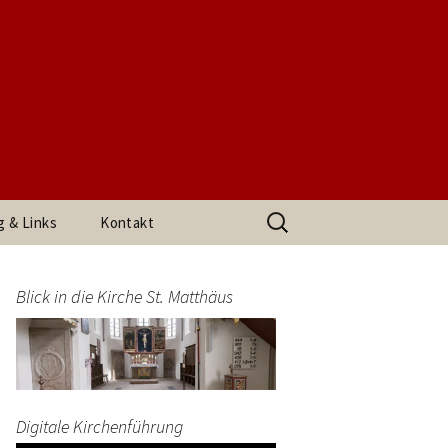
t. Matthäus
Suchen
g & Links
Kontakt
nach:
h den
Impressum
arrerin
Blick in die Kirche St. Matthäus
Datenschutzerklärung
end
Digitale Kirchenführung
t