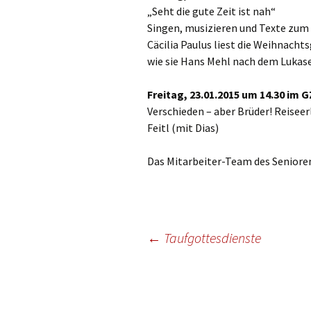
Gottesdien
„Seht die gute Zeit ist nah“
Veranstalt
Singen, musizieren und Texte zum
Cäcilia Paulus liest die Weihnacht
einBlick –
wie sie Hans Mehl nach dem Lukas
Gemeindeb
Freitag, 23.01.2015 um 14.30 im G
Verschieden – aber Brüder! Reise
Feitl (mit Dias)
Das Mitarbeiter-Team des Seniorenk
Beitragsnavigation
←
Taufgottesdienste