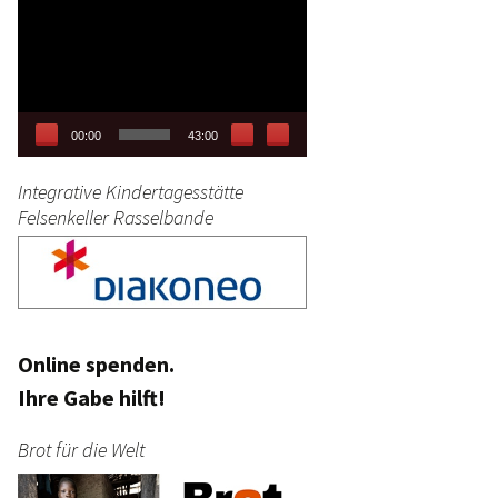
Video-
tag
Player
stik
00:00
43:00
Integrative Kindertagesstätte
Felsenkeller Rasselbande
Online spenden.
Ihre Gabe hilft!
Brot für die Welt