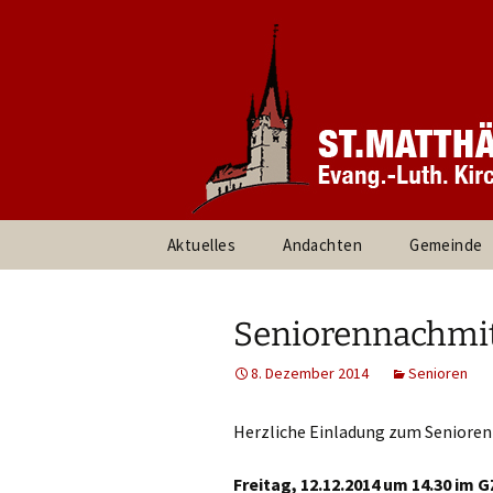
Informationen rund um unsere
Evang. Ki
Heroldsbe
Zum
Aktuelles
Andachten
Gemeinde
Inhalt
springen
Pfarrteam 
Kirchenvor
Seniorennachmitta
Ansprechpa
8. Dezember 2014
Senioren
Gruppen un
Herzliche Einladung zum Seniore
Umweltte
Freitag, 12.12.2014 um 14.30 im 