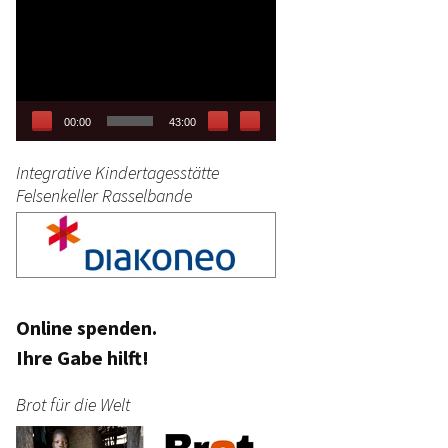
Video-
tag
Player
stik
00:00
43:00
Integrative Kindertagesstätte
Felsenkeller Rasselbande
Online spenden.
Ihre Gabe hilft!
Brot für die Welt