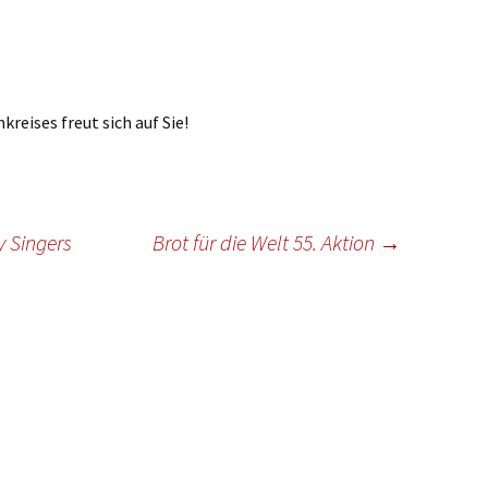
ste und
Senioren
Seniorennachmit
ungen
Dokumente
Konfirmanden
Freundeskreis Saransk
Hausfrauengymna
Umwelttips
rief
reises freut sich auf Sie!
 Singers
Brot für die Welt 55. Aktion
→