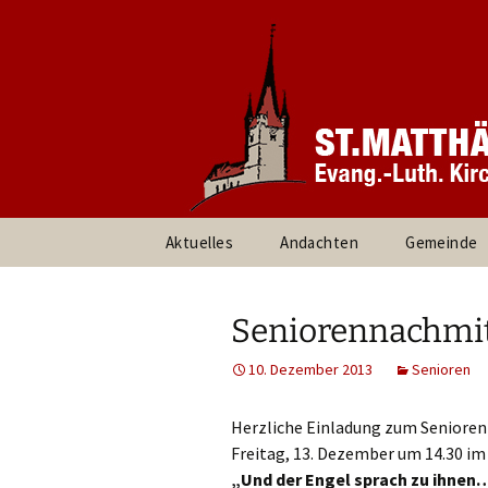
Informationen rund um unsere
Evang. Ki
Heroldsbe
Zum
Aktuelles
Andachten
Gemeinde
Inhalt
springen
Pfarrteam 
Kirchenvor
Seniorennachmitt
Ansprechpa
10. Dezember 2013
Senioren
Gruppen un
Herzliche Einladung zum Seniore
Freitag, 13. Dezember um 14.30 im
Umweltte
„Und der Engel sprach zu ihnen