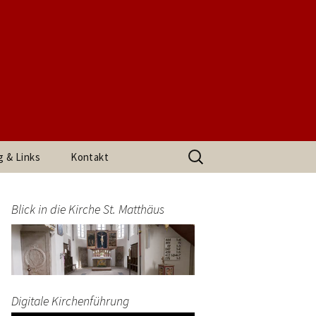
t. Matthäus
Suchen
g & Links
Kontakt
nach:
h den
Impressum
arrerin
Blick in die Kirche St. Matthäus
Datenschutzerklärung
end
Digitale Kirchenführung
t