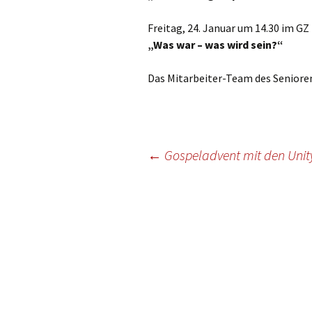
Gottesdien
Veranstalt
Freitag, 24. Januar um 14.30 im GZ
„Was war – was wird sein?“
einBlick –
Gemeindeb
Das Mitarbeiter-Team des Seniorenk
Beitragsnavigation
←
Gospeladvent mit den Unity