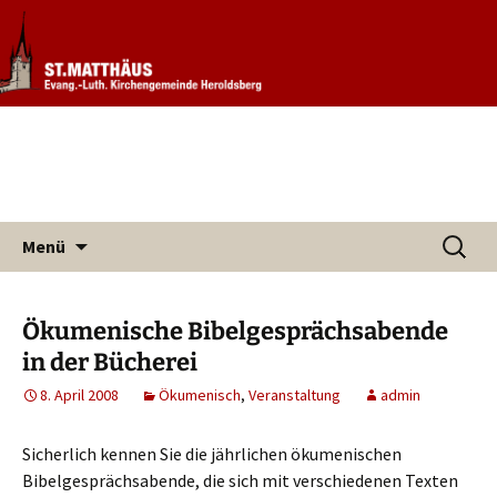
Informationen rund um unsere
Evang. Kirchengemeinde St.
Kirchengemeinde
Matthäus Heroldsberg
Zum
Suchen
Menü
Inhalt
nach:
springen
Ökumenische Bibelgesprächsabende
in der Bücherei
8. April 2008
Ökumenisch
,
Veranstaltung
admin
Sicherlich kennen Sie die jährlichen ökumenischen
Bibelgesprächsabende, die sich mit verschiedenen Texten