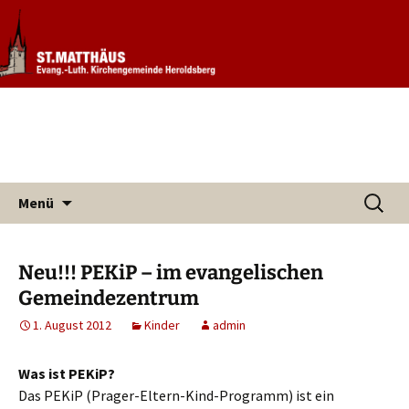
Informationen rund um unsere
Evang. Kirchengemeinde St.
Kirchengemeinde
Matthäus Heroldsberg
Zum
Suchen
Menü
Inhalt
nach:
springen
Neu!!! PEKiP – im evangelischen
Gemeindezentrum
1. August 2012
Kinder
admin
Was ist PEKiP?
Das PEKiP (Prager-Eltern-Kind-Programm) ist ein