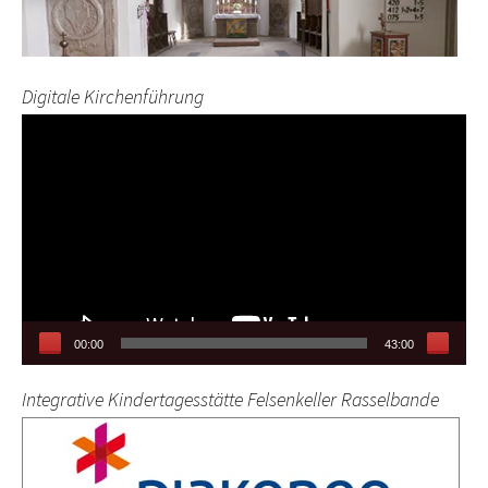
Digitale Kirchenführung
Video-
Player
00:00
43:00
Integrative Kindertagesstätte Felsenkeller Rasselbande