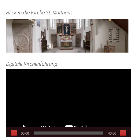
Blick in die Kirche St. Matthäus
Digitale Kirchenführung
Video-
Player
00:00
43:00