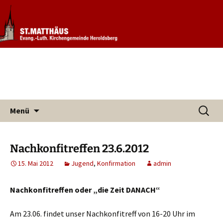
Informationen rund um unsere
Evang. Kirchengemeinde St.
Kirchengemeinde
Matthäus Heroldsberg
Zum
Suchen
Menü
Inhalt
nach:
springen
Nachkonfitreffen 23.6.2012
15. Mai 2012
Jugend
,
Konfirmation
admin
Nachkonfitreffen oder „die Zeit DANACH“
Am 23.06. findet unser Nachkonfitreff von 16-20 Uhr im