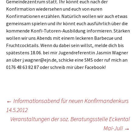
Gemeindezentrum statt. Ihr könnt euch nach der
Konfirmation wiedersehen und euch von euren
Konfirmationen erzählen. Natürlich wollen wir auch etwas
gemeinsam spielen und ihr könnt euch ausführlich über die
kommende Konfi-Tutoren-Ausbildung informieren. Stärken
wollen wir uns Abends mit einem leckeren Barbecue und
Fruchtcocktails. Wenn du dabei sein willst, melde dich bis
spätestens 18.06. bei mir Jugendreferentin Jasmin Wagner
an über j.wagner@ejn.de, schicke eine SMS oder ruf mich an
0176 48 63 82 87 oder schreib mir über Facebook!
Beitragsnavigation
←
Informationsabend für neuen Konfirmandenkurs
14.5.2012
Veranstaltungen der soz. Beratungsstelle Eckental
Mai-Juli
→