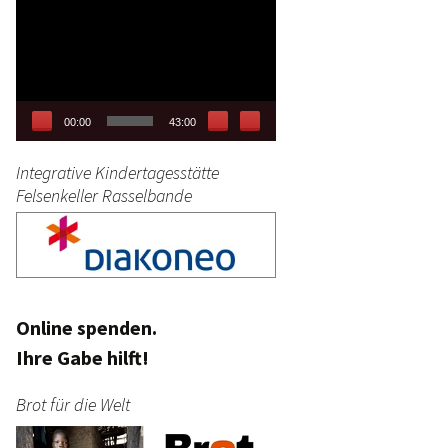
Video-
tag
Player
stik
00:00
43:00
Integrative Kindertagesstätte
Felsenkeller Rasselbande
Online spenden.
Ihre Gabe hilft!
Brot für die Welt