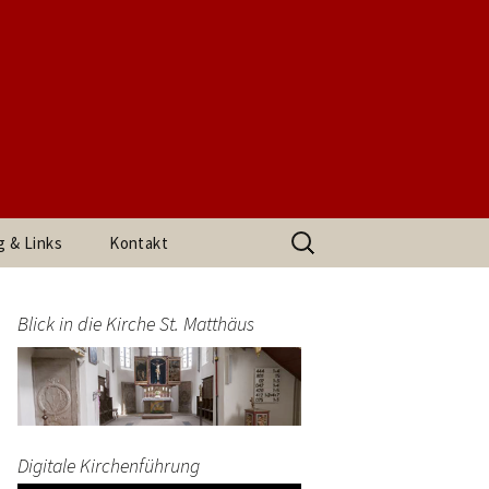
t. Matthäus
Suchen
g & Links
Kontakt
nach:
h den
Impressum
arrerin
Blick in die Kirche St. Matthäus
Datenschutzerklärung
end
Digitale Kirchenführung
t