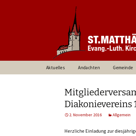
Informationen rund um unsere
Evang. Ki
Heroldsbe
Zum
Aktuelles
Andachten
Gemeinde
Inhalt
springen
Pfarrteam 
Kirchenvor
Mitgliedervers
Ansprechpa
Diakonievereins 1
Gruppen un
2. November 2016
Allgemein
Umweltte
Herzliche Einladung zur diesjähri