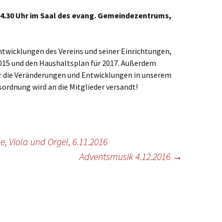
ste und
Senioren
Seniorennachmit
ungen
Dokumente
Konfirmanden
.30 Uhr im Saal des evang. Gemeindezentrums,
Freundeskreis Saransk
Hausfrauengymna
Umwelttips
rief
ntwicklungen des Vereins und seiner Einrichtungen,
015 und den Haushaltsplan für 2017. Außerdem
er die Veränderungen und Entwicklungen in unserem
sordnung wird an die Mitglieder versandt!
e, Viola und Orgel, 6.11.2016
Adventsmusik 4.12.2016
→