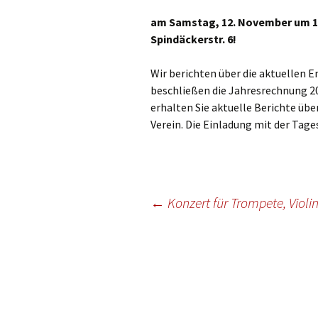
Gottesdien
Veranstalt
am Samstag, 12. November um 14
Spindäckerstr. 6!
einBlick –
Gemeindeb
Wir berichten über die aktuellen E
beschließen die Jahresrechnung 2
erhalten Sie aktuelle Berichte üb
Verein. Die Einladung mit der Tage
Beitragsnavigation
←
Konzert für Trompete, Violin