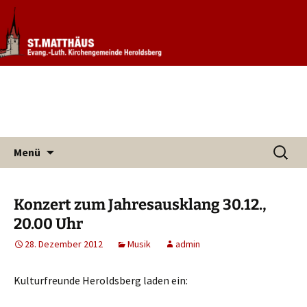
Informationen rund um unsere
Evang. Kirchengemeinde St.
Kirchengemeinde
Matthäus Heroldsberg
Zum
Suchen
Menü
Inhalt
nach:
springen
Konzert zum Jahresausklang 30.12.,
20.00 Uhr
28. Dezember 2012
Musik
admin
Kulturfreunde Heroldsberg laden ein: