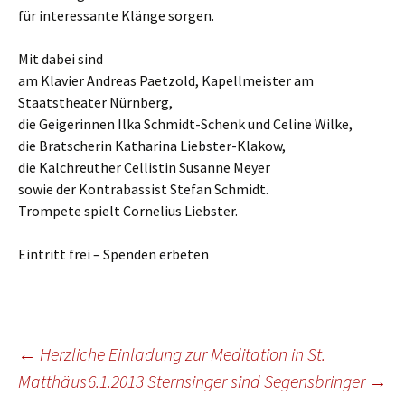
für interessante Klänge sorgen.
Mit dabei sind
am Klavier Andreas Paetzold, Kapellmeister am
Staatstheater Nürnberg,
die Geigerinnen Ilka Schmidt-Schenk und Celine Wilke,
die Bratscherin Katharina Liebster-Klakow,
die Kalchreuther Cellistin Susanne Meyer
sowie der Kontrabassist Stefan Schmidt.
Trompete spielt Cornelius Liebster.
Eintritt frei – Spenden erbeten
Beitragsnavigation
←
Herzliche Einladung zur Meditation in St.
Matthäus
6.1.2013 Sternsinger sind Segensbringer
→