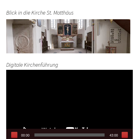
Blick in die Kirche St. Matthäus
Digitale Kirchenführung
Video-
Player
00:00
43:00