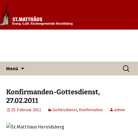
Informationen rund um unsere
Evang. Kirchengemeinde St.
Kirchengemeinde
Matthäus Heroldsberg
Zum
Suchen
Menü
Inhalt
nach:
springen
Konfirmanden-Gottesdienst,
27.02.2011
25. Februar 2011
Gottesdienst
,
Konfirmation
admin