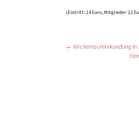
(Eintritt: 14 Euro, Mitglieder: 12 
Beitragsnavigation
←
Kirchenraumerkundung in S
Fam