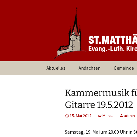
Informationen rund um unsere
Evang. Ki
Heroldsbe
Zum
Aktuelles
Andachten
Gemeinde
Inhalt
springen
Pfarrteam 
Kirchenvor
Kammermusik fü
Ansprechpa
Gitarre 19.5.2012
Gruppen un
15. Mai 2012
Musik
admin
Umweltte
Samstag, 19. Mai um 20.00 Uhr in S