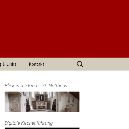
t. Matthäus
Suchen
g & Links
Kontakt
nach:
h den
Impressum
arrerin
Blick in die Kirche St. Matthäus
Datenschutzerklärung
end
Digitale Kirchenführung
t