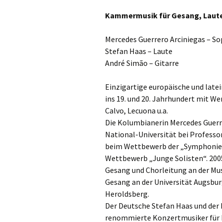
Gottesdien
Veranstalt
Kammermusik für Gesang, Laute
einBlick –
Mercedes Guerrero Arciniegas – S
Gemeindeb
Stefan Haas – Laute
André Simão – Gitarre
Einzigartige europäische und late
ins 19. und 20. Jahrhundert mit We
Calvo, Lecuona u.a.
Die Kolumbianerin Mercedes Guerre
National-Universität bei Professo
beim Wettbewerb der „Symphonie 
Wettbewerb „Junge Solisten“. 200
Gesang und Chorleitung an der Mus
Gesang an der Universität Augsburg.
Heroldsberg.
Der Deutsche Stefan Haas und der 
renommierte Konzertmusiker für L