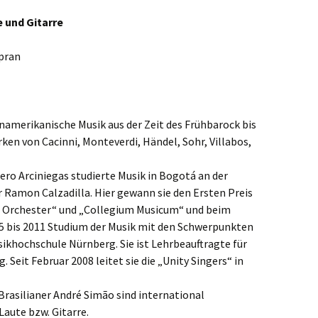
ste und
Senioren
Seniorennachmit
ungen
Dokumente
Konfirmanden
 und Gitarre
Freundeskreis Saransk
Hausfrauengymna
Umwelttips
opran
rief
inamerikanische Musik aus der Zeit des Frühbarock bis
rken von Cacinni, Monteverdi, Händel, Sohr, Villabos,
ro Arciniegas studierte Musik in Bogotá an der
r Ramon Calzadilla. Hier gewann sie den Ersten Preis
Orchester“ und „Collegium Musicum“ und beim
5 bis 2011 Studium der Musik mit den Schwerpunkten
ikhochschule Nürnberg. Sie ist Lehrbeauftragte für
 Seit Februar 2008 leitet sie die „Unity Singers“ in
Brasilianer André Simão sind international
aute bzw. Gitarre.